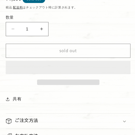
常
税込
配送料
はチェックアウト時に計算されます。
価
数量
格
SNOOPY
SNOOPY
コ
コ
イ
イ
sold out
ン
ン
ポ
ポ
ー
ー
チ
チ
ブ
ブ
ル
ル
ー
ー
共有
の
の
数
数
量
量
ご注文方法
を
を
減
増