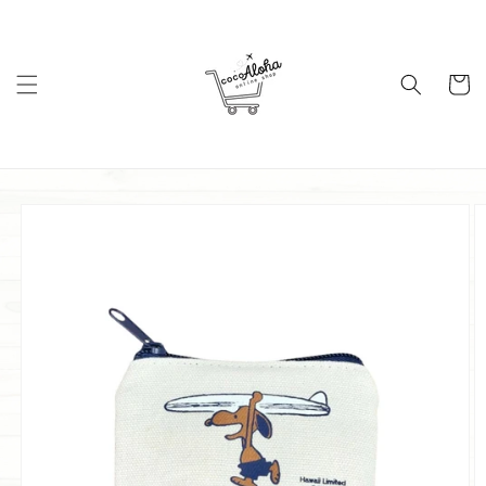
コンテ
ンツに
進む
カ
ー
ト
商品情
報にス
キップ