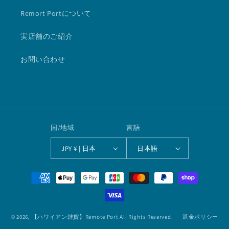
Remort Portについて
実店舗のご紹介
お問い合わせ
国/地域
言語
JPY ¥ | 日本
日本語
決
済
方
法
© 2026,
【ハワイアン雑貨】Remote Port
All Rights Reserved.
返金ポリシー