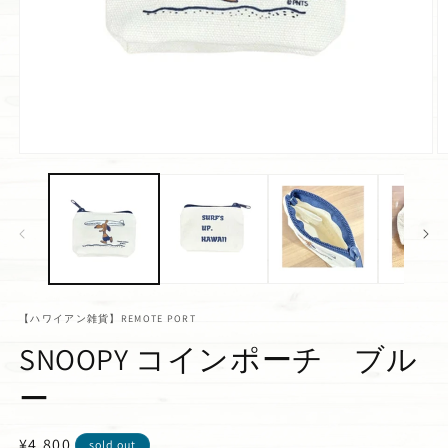
【ハワイアン雑貨】REMOTE PORT
SNOOPY コインポーチ ブル
ー
通
¥4,800
sold out