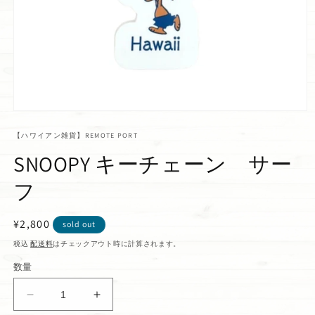
【ハワイアン雑貨】REMOTE PORT
SNOOPY キーチェーン サー
フ
通
¥2,800
sold out
常
税込
配送料
はチェックアウト時に計算されます。
価
数量
格
SNOOPY
SNOOPY