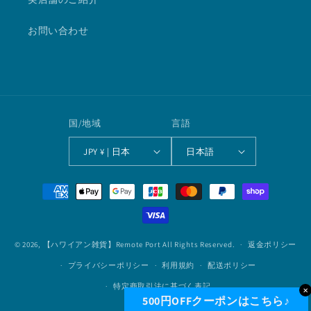
お問い合わせ
国/地域
言語
JPY ¥ | 日本
日本語
決
済
方
法
© 2026,
【ハワイアン雑貨】Remote Port
All Rights Reserved.
返金ポリシー
プライバシーポリシー
利用規約
配送ポリシー
特定商取引法に基づく表記
✕
500円OFFクーポンはこちら♪