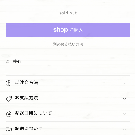
キ
キ
ー
ー
sold out
チ
チ
ェ
ェ
ー
ー
ン
ン
サ
サ
別のお支払い方法
ー
ー
フ
フ
共有
の
の
数
数
量
量
ご注文方法
を
を
減
増
お支払方法
ら
や
す
す
配送日時について
配送について