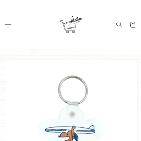
コンテ
ンツに
進む
カ
ー
ト
商品情
報にス
キップ