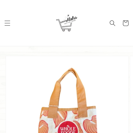
コンテ
ンツに
進む
カ
ー
ト
商品情
報にス
キップ