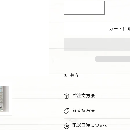
格
ア
ア
ロ
ロ
ハ
ハ
カートに
消
消
臭
臭
ス
ス
プ
プ
レ
レ
ー
ー
&quot;COCONUT&quot;
&quot;COCO
共有
の
の
数
数
量
量
ご注文方法
を
を
減
増
お支払方法
ら
や
す
す
配送日時について