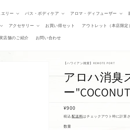
ュエリー
バス・ボディケア
アロマ・ディフューザー
アクセサリー
お買い得セット
アウトレット（本店限定
実店舗のご紹介
お問い合わせ
【ハワイアン雑貨】REMOTE PORT
アロハ消臭
ー"COCONUT
通
¥900
常
税込
配送料
はチェックアウト時に計算
価
数量