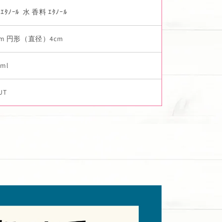
ｴﾀﾉｰﾙ 水 香料 ｴﾀﾉｰﾙ
5cm 円形（直径）4cm
ml
UT