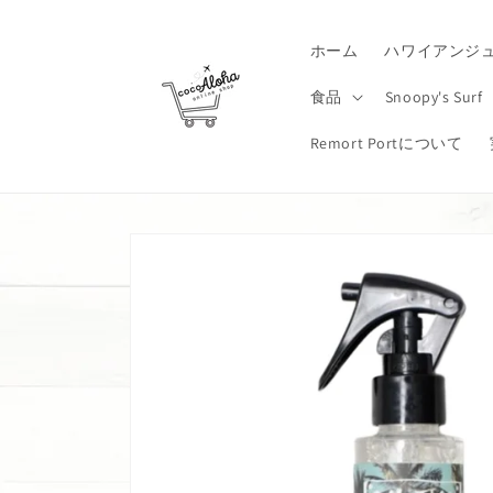
コンテ
ンツに
進む
ホーム
ハワイアンジ
食品
Snoopy's Surf
Remort Portについて
商品情
報にス
キップ