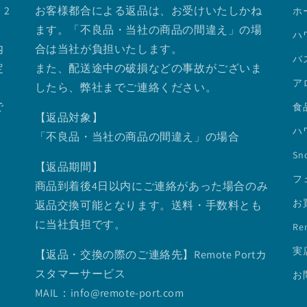
2
お客様都合による返品は、お受けいたしかね
ホ
ます。「不良品・当社の商品の間違え」の場
ハ
内
合は当社が負担いたします。
バ
定
また、配送途中の破損などの事故がございま
ア
したら、弊社までご連絡ください。
で
食
【返品対象】
ハ
「不良品・当社の商品の間違え」の場合
Sno
【返品期間】
フ
商品到着後4日以内にご連絡があった場合のみ
お
返品交換可能となります。送料・手数料とも
に当社負担です。
Re
実
【返品・交換の際のご連絡先】Remote Portカ
スタマーサービス
お
MAIL：info@remote-port.com