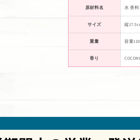
原材料名
水 香料 
サイズ
縦17.
重量
容量110
香り
COCON