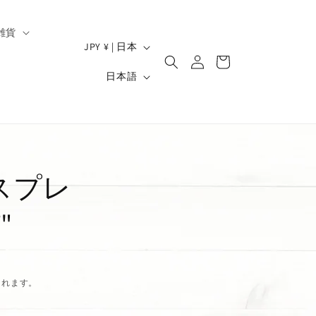
雑貨
ロ
国
カ
JPY ¥ | 日本
グ
/
ー
）
言
イ
日本語
ト
地
ン
語
域
スプレ
"
されます。