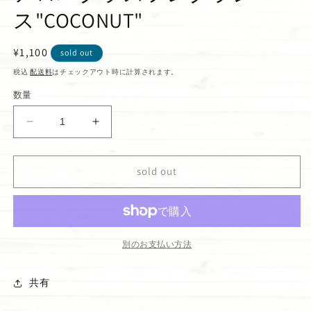
ス"COCONUT"
通
¥1,100
sold out
常
税込
配送料
はチェックアウト時に計算されます。
価
数量
格
ア
ア
ロ
ロ
ハ
ハ
sold out
グ
グ
ラ
ラ
ス
ス
フ
フ
レ
レ
別のお支払い方法
グ
グ
ラ
ラ
共有
ン
ン