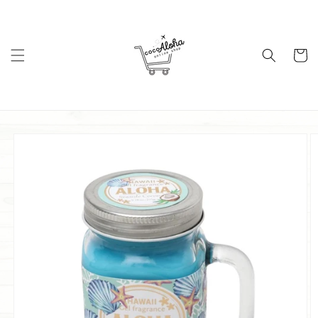
コンテ
ンツに
進む
カ
ー
ト
商品情
報にス
キップ