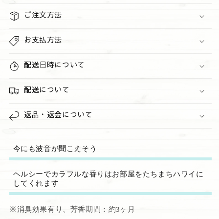
ス
ス
&quot;COCONUT&quot;
&quot;COCONUT&quot;
ご注文方法
の
の
数
数
お支払方法
量
量
を
を
配送日時について
減
増
ら
や
配送について
す
す
返品・返金について
今にも波音が聞こえそう
ヘルシーでカラフルな香りはお部屋をたちまちハワイに
してくれます
※消臭効果有り、芳香期間：約3ヶ月