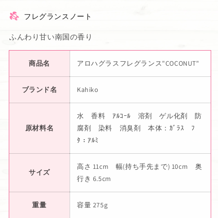
フレグランスノート
ふんわり甘い南国の香り
商品名
アロハグラスフレグランス"COCONUT"
ブランド名
Kahiko
水 香料 ｱﾙｺｰﾙ 溶剤 ゲル化剤 防
原材料名
腐剤 染料 消臭剤 本体：ｶﾞﾗｽ ﾌ
ﾀ：ｱﾙﾐ
高さ 11cm 幅(持ち手先まで) 10cm 奥
サイズ
行き 6.5cm
重量
容量 275g