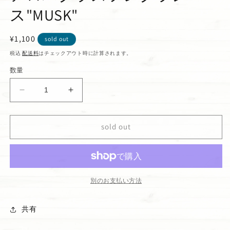
ス"MUSK"
通
¥1,100
sold out
常
税込
配送料
はチェックアウト時に計算されます。
価
数量
格
ア
ア
ロ
ロ
ハ
ハ
sold out
グ
グ
ラ
ラ
ス
ス
フ
フ
レ
レ
別のお支払い方法
グ
グ
ラ
ラ
共有
ン
ン