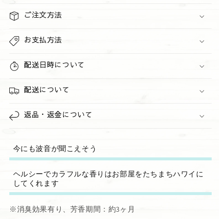
ス
ス
&quot;MUSK&quot;
&quot;MUSK&quot;
ご注文方法
の
の
数
数
お支払方法
量
量
を
を
配送日時について
減
増
ら
や
配送について
す
す
返品・返金について
今にも波音が聞こえそう
ヘルシーでカラフルな香りはお部屋をたちまちハワイに
してくれます
※消臭効果有り、芳香期間：約3ヶ月