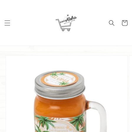
コンテ
ンツに
進む
カ
ー
ト
商品情
報にス
キップ