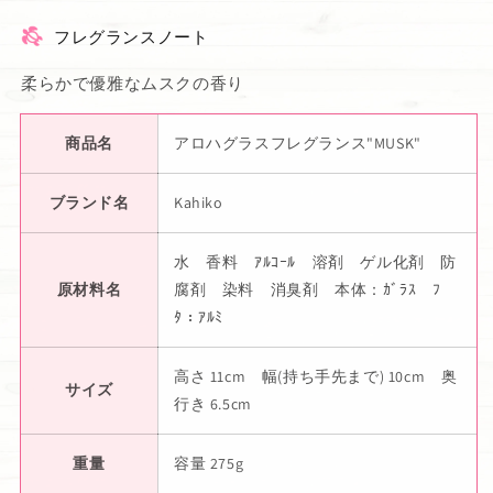
フレグランスノート
柔らかで優雅なムスクの香り
商品名
アロハグラスフレグランス"MUSK"
ブランド名
Kahiko
水 香料 ｱﾙｺｰﾙ 溶剤 ゲル化剤 防
原材料名
腐剤 染料 消臭剤 本体：ｶﾞﾗｽ ﾌ
ﾀ：ｱﾙﾐ
高さ 11cm 幅(持ち手先まで) 10cm 奥
サイズ
行き 6.5cm
重量
容量 275g