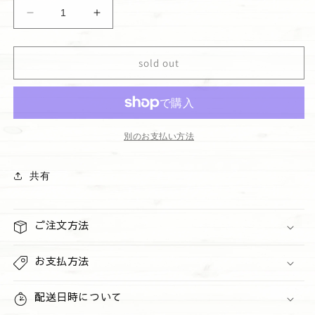
ハ
ハ
ン
ン
ド
ド
sold out
ク
ク
リ
リ
ー
ー
ム
ム
&quot;Dream
&quot;Dream
別のお支払い方法
Bright&quot;
Bright&quot;
の
の
共有
数
数
量
量
を
を
ご注文方法
減
増
ら
や
お支払方法
す
す
配送日時について