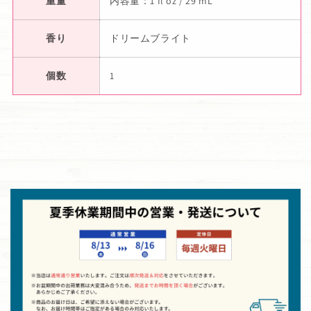
重量
内容量：1 fl oz / 29 mL
香り
ドリームブライト
個数
1