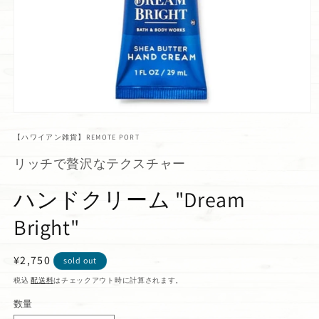
【ハワイアン雑貨】REMOTE PORT
リッチで贅沢なテクスチャー
ハンドクリーム "Dream
Bright"
通
¥2,750
sold out
常
税込
配送料
はチェックアウト時に計算されます。
価
数量
格