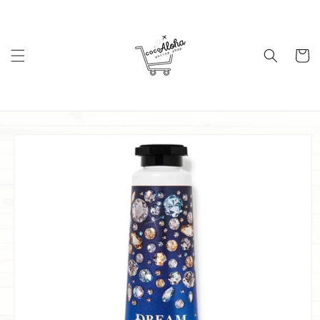
コンテ
ンツに
進む
カ
ー
ト
商品情
報にス
キップ