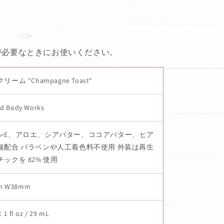
が必要なときにお使いください。
ーム "Champagne Toast"
nd Body Works
ンE、アロエ、シアバター、ココアバター、ヒア
酸配合 パラベンや人工着色料不使用 外装は再生
ックを 82% 使用
m W38mm
fl oz / 29 mL