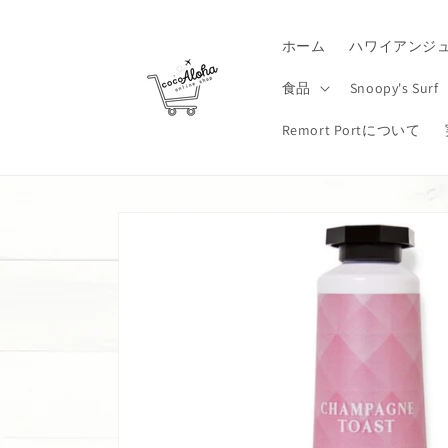
コンテ
ンツに
進む
ホーム
ハワイアンジ
食品
Snoopy's Surf
Remort Portについて
商品情
報にス
キップ