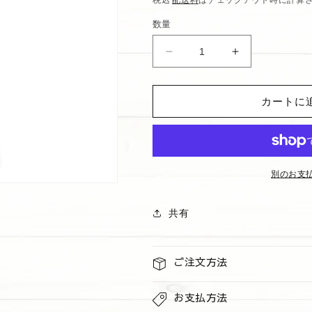
価
数量
格
ハ
ハ
ン
ン
ド
ド
カートに
ク
ク
リ
リ
ー
ー
ム
ム
&quot;Champagne
&quot;Champ
別のお支
Toast&quot;
Toast&quot;
の
の
共有
数
数
量
量
を
を
ご注文方法
減
増
ら
や
お支払方法
す
す