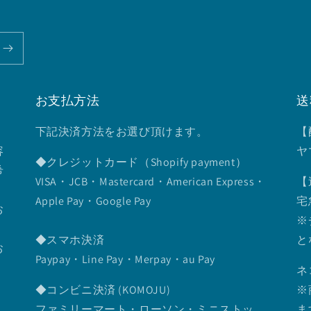
お支払方法
送
下記決済方法をお選び頂けます。
【
容
ヤ
◆クレジットカード（Shopify payment）
希
VISA・JCB・Mastercard・American Express・
【
Apple Pay・Google Pay
宅
お
※
◆スマホ決済
と
お
Paypay・Line Pay・Merpay・au Pay
ネ
◆コンビニ決済 (KOMOJU)
※
ファミリーマート・ローソン・ミニストッ
ま