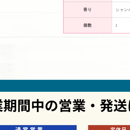
香り
シャン
個数
1