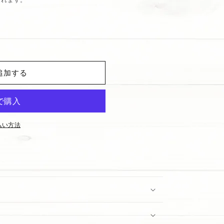
追加する
agne
払い方法