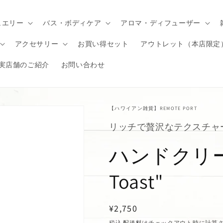
ュエリー
バス・ボディケア
アロマ・ディフューザー
アクセサリー
お買い得セット
アウトレット（本店限定
実店舗のご紹介
お問い合わせ
【ハワイアン雑貨】REMOTE PORT
リッチで贅沢なテクスチャ
ハンドクリーム
Toast"
通
¥2,750
常
税込
配送料
はチェックアウト時に計算