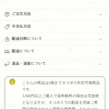
抗
抗
菌
菌
ご注文方法
ハ
ハ
ン
ン
お支払方法
ド
ド
ジ
ジ
配送日時について
ェ
ェ
ル
ル
配送について
の
の
数
数
量
返品・返金について
量
を
を
減
増
ら
や
こちらの商品は5個までネコポス対応可能商品
す
す
です。
3,980円以上ご購入で送料無料の場合は宅急便
となりますが、ネコポスでの配送を別途ご希
望の場合はカート画面の備考欄、またはメー