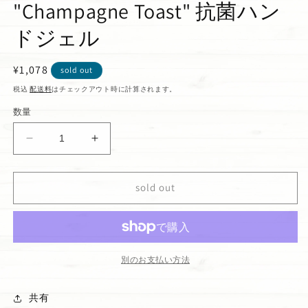
"Champagne Toast" 抗菌ハン
ドジェル
通
¥1,078
sold out
常
税込
配送料
はチェックアウト時に計算されます。
価
数量
格
ハ
ハ
ン
ン
ド
ド
sold out
サ
サ
ニ
ニ
タ
タ
イ
イ
ザ
ザ
別のお支払い方法
ー
ー
&quot;Champagne
&quot;Champagne
共有
Toast&quot;
Toast&quot;