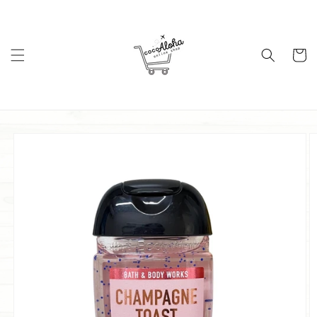
コンテ
ンツに
進む
カ
ー
ト
商品情
報にス
キップ