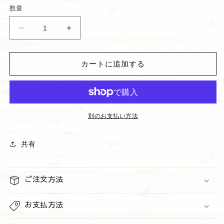
価
数量
格
ハ
ハ
ン
ン
ド
ド
カートに追加する
サ
サ
ニ
ニ
タ
タ
イ
イ
ザ
ザ
別のお支払い方法
ー
ー
&quot;Champagne
&quot;Champagne
共有
Apple
Apple
and
and
Honey&quot;
Honey&quot;
ご注文方法
抗
抗
菌
菌
お支払方法
ハ
ハ
ン
ン