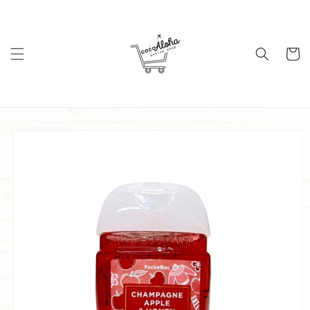
コンテ
ンツに
進む
カ
ー
ト
商品情
報にス
キップ