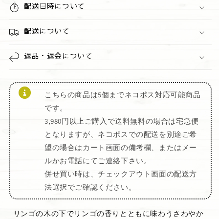
ド
配送日時について
ド
ジ
ジ
ェ
ェ
配送について
ル
ル
の
の
返品・返金について
数
数
量
量
を
を
こちらの商品は5個までネコポス対応可能商品
減
増
です。
ら
や
3,980円以上ご購入で送料無料の場合は宅急便
す
す
となりますが、ネコポスでの配送を別途ご希
望の場合はカート画面の備考欄、またはメー
ルかお電話にてご連絡下さい。
併せ買い時は、チェックアウト画面の配送方
法選択でご確認ください。
リンゴの木の下でリンゴの香りとともに味わうさわやか