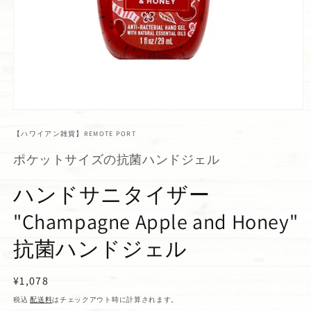
【ハワイアン雑貨】REMOTE PORT
ポケットサイズの抗菌ハンドジェル
ハンドサニタイザー
"Champagne Apple and Honey"
抗菌ハンドジェル
通
¥1,078
常
税込
配送料
はチェックアウト時に計算されます。