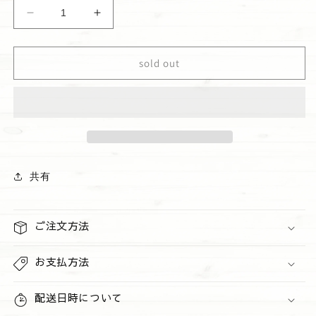
ハ
ハ
ン
ン
ド
ド
sold out
ソ
ソ
ー
ー
プ
プ
&quot;Water
&quot;Water
Melon
Melon
Lemonade&quot;
Lemonade&quot;
の
の
共有
数
数
量
量
を
を
ご注文方法
減
増
ら
や
お支払方法
す
す
配送日時について