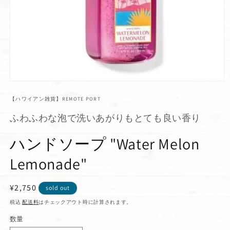
【ハワイアン雑貨】REMOTE PORT
ふわふわな泡で洗いあがりもとても良い香り
ハンドソープ "Water Melon
Lemonade"
通
¥2,750
sold out
常
税込
配送料
はチェックアウト時に計算されます。
価
数量
格