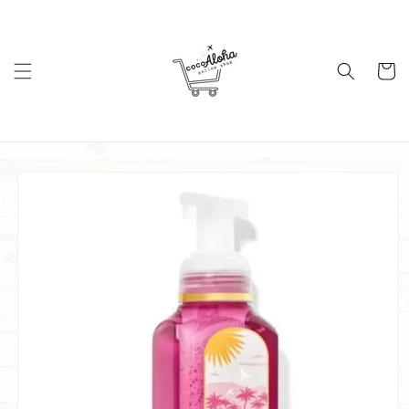
コンテ
ンツに
進む
カ
ー
ト
商品情
報にス
キップ