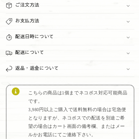
個
個
ご注文方法
セ
セ
ッ
ッ
お支払方法
ト
ト
抗
抗
配送日時について
菌
菌
ハ
ハ
ン
配送について
ン
ド
ド
ジ
ジ
返品・返金について
ェ
ェ
ル
ル
の
の
こちらの商品は1個までネコポス対応可能商品
数
数
です。
量
量
3,980円以上ご購入で送料無料の場合は宅急便
を
を
となりますが、ネコポスでの配送を別途ご希
減
増
望の場合はカート画面の備考欄、またはメー
ら
や
す
ルかお電話にてご連絡下さい。
す