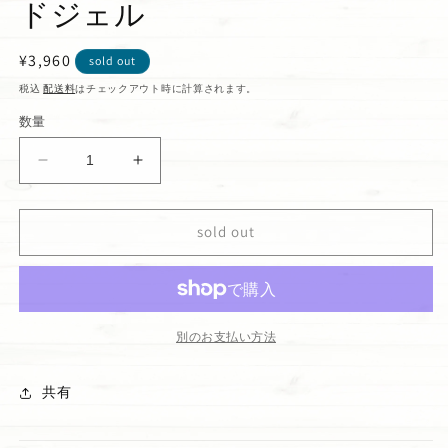
ドジェル
通
¥3,960
sold out
常
税込
配送料
はチェックアウト時に計算されます。
価
数量
格
ハ
ハ
ン
ン
ド
ド
sold out
サ
サ
ニ
ニ
タ
タ
イ
イ
ザ
ザ
別のお支払い方法
ー
ー
&quot;Snow
&quot;Snow
共有
Beautiful&quot;
Beautiful&quot;
5
5