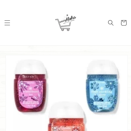
コンテ
ンツに
進む
カ
ー
ト
商品情
報にス
キップ