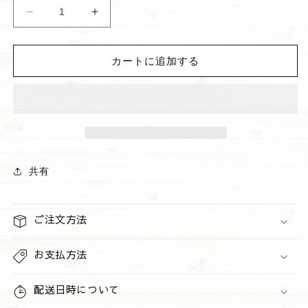
ハ
ハ
ン
ン
ド
ド
カートに追加する
ク
ク
リ
リ
ー
ー
ム
ム
&quot;at
&quot;at
the
the
BEACH&quot;
BEACH&quot;
共有
の
の
数
数
量
量
ご注文方法
を
を
減
増
お支払方法
ら
や
す
す
配送日時について