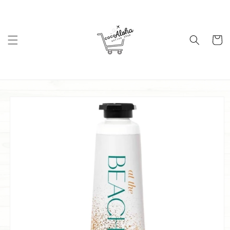
コンテ
ンツに
進む
カ
ー
ト
商品情
報にス
キップ