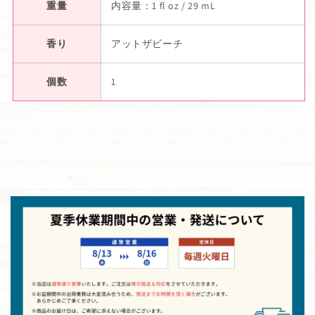
重量
内容量：1 fl oz / 29 mL
香り
アットザビーチ
個数
1