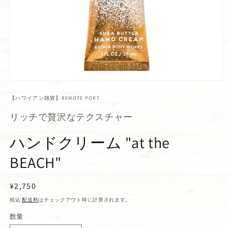
【ハワイアン雑貨】REMOTE PORT
リッチで贅沢なテクスチャー
ハンドクリーム "at the
BEACH"
通
¥2,750
常
税込
配送料
はチェックアウト時に計算されます。
価
数量
格