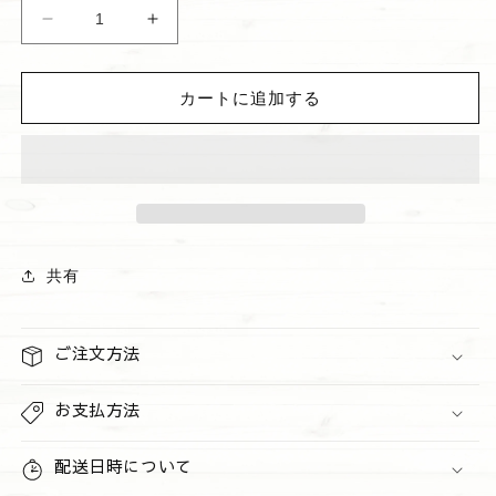
ハ
ハ
ン
ン
ド
ド
カートに追加する
サ
サ
ニ
ニ
タ
タ
イ
イ
ザ
ザ
ー
ー
&quot;Wild
&quot;Wild
共有
Sand&quot;
Sand&quot;
の
の
数
数
ご注文方法
量
量
を
を
お支払方法
減
増
ら
や
配送日時について
す
す