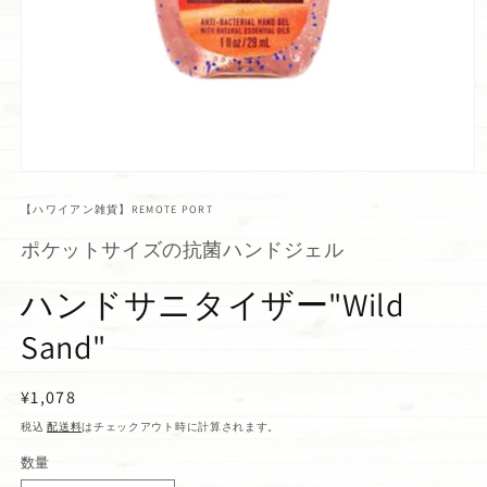
【ハワイアン雑貨】REMOTE PORT
ポケットサイズの抗菌ハンドジェル
ハンドサニタイザー"Wild
Sand"
通
¥1,078
常
税込
配送料
はチェックアウト時に計算されます。
価
数量
格