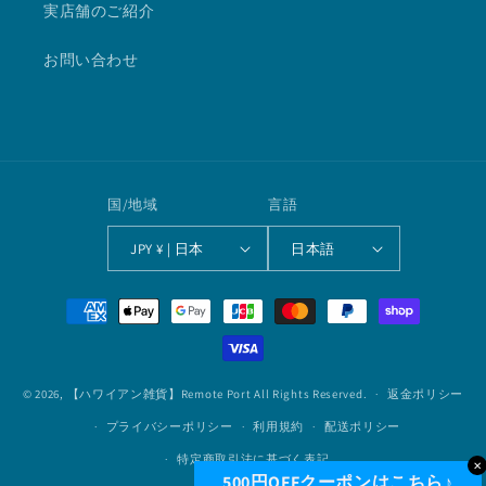
実店舗のご紹介
お問い合わせ
国/地域
言語
JPY ¥ | 日本
日本語
決
済
方
法
© 2026,
【ハワイアン雑貨】Remote Port
All Rights Reserved.
返金ポリシー
プライバシーポリシー
利用規約
配送ポリシー
特定商取引法に基づく表記
✕
500円OFFクーポンはこちら♪