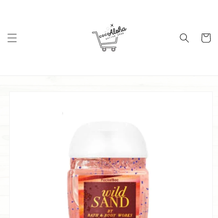
コンテ
ンツに
進む
カ
ー
ト
商品情
報にス
キップ