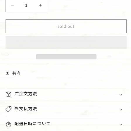
ハ
ハ
ン
ン
ド
ド
sold out
サ
サ
ニ
ニ
タ
タ
イ
イ
ザ
ザ
ー
ー
&quot;Gingham
&quot;Gingham
共有
Gorgeous&quot;
Gorgeous&quot;
の
の
数
数
ご注文方法
量
量
を
を
お支払方法
減
増
ら
や
配送日時について
す
す