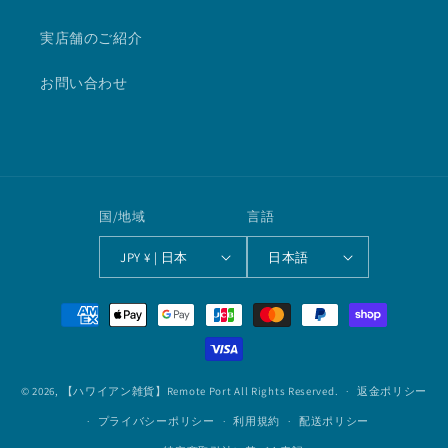
実店舗のご紹介
お問い合わせ
国/地域
言語
JPY ¥ | 日本
日本語
決
済
方
法
© 2026,
【ハワイアン雑貨】Remote Port
All Rights Reserved.
返金ポリシー
プライバシーポリシー
利用規約
配送ポリシー