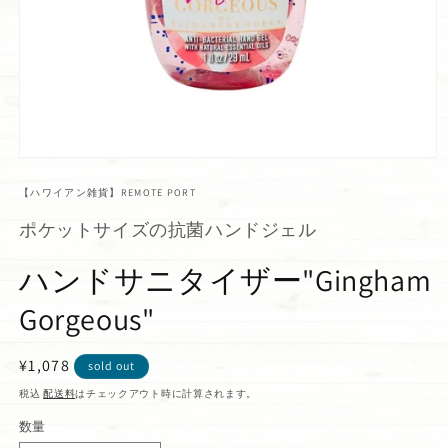
【ハワイアン雑貨】REMOTE PORT
ポケットサイズの抗菌ハンドジェル
ハンドサニタイザー"Gingham
Gorgeous"
通
¥1,078
sold out
常
税込
配送料
はチェックアウト時に計算されます。
価
数量
格