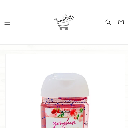
コンテ
ンツに
進む
カ
ー
ト
商品情
報にス
キップ