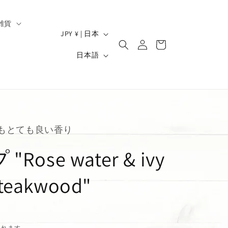
雑貨
ロ
国
カ
JPY ¥ | 日本
グ
/
ー
）
言
イ
日本語
ト
地
ン
語
域
もとても良い香り
ose water & ivy
teakwood"
されます。