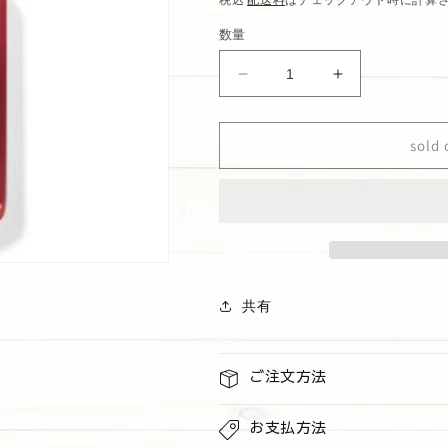
価
数量
格
ハ
ハ
ン
ン
ド
ド
sold 
ソ
ソ
ー
ー
プ
プ
&quot;Rose
&quot;Rose
water
water
&amp;
&amp;
ivy
ivy
共有
&amp;
&amp;
mahogany
mahogany
teakwood&quot;
teakwood&quo
の
の
ご注文方法
数
数
量
量
お支払方法
を
を