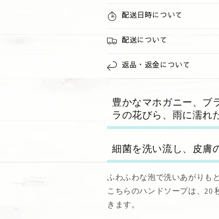
減
増
配送日時について
ら
や
す
す
配送について
返品・返金について
豊かなマホガニー、ブ
ラの花びら、雨に濡れ
細菌を洗い流し、皮膚
ふわふわな泡で洗いあがりも
こちらのハンドソープは、20
きます。