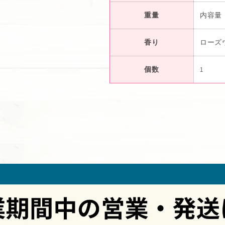
重量
内容量：8.
香り
ローズ
個数
1