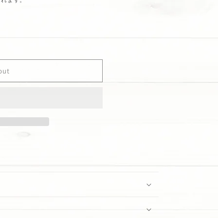
out
t;