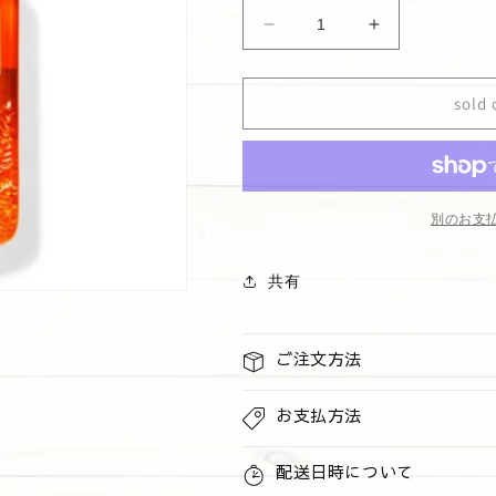
ハ
ハ
ン
ン
ド
ド
sold 
ソ
ソ
ー
ー
プ
プ
&quot;Leaves&quot;
&quot;Leaves
の
の
別のお支
数
数
量
量
共有
を
を
減
増
ら
や
ご注文方法
す
す
お支払方法
配送日時について