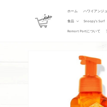
コンテ
ンツに
進む
ホーム
ハワイアンジ
食品
Snoopy's Surf
Remort Portについて
商品情
報にス
キップ