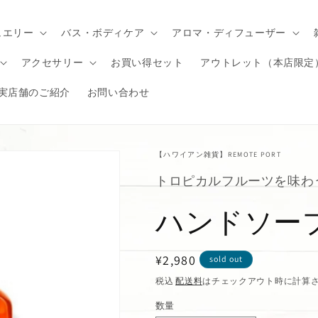
ュエリー
バス・ボディケア
アロマ・ディフューザー
アクセサリー
お買い得セット
アウトレット（本店限定
実店舗のご紹介
お問い合わせ
【ハワイアン雑貨】REMOTE PORT
トロピカルフルーツを味わ
ハンドソープ"L
通
¥2,980
sold out
常
税込
配送料
はチェックアウト時に計算
価
数量
格