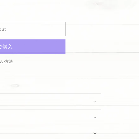
out
&quot;
払い方法