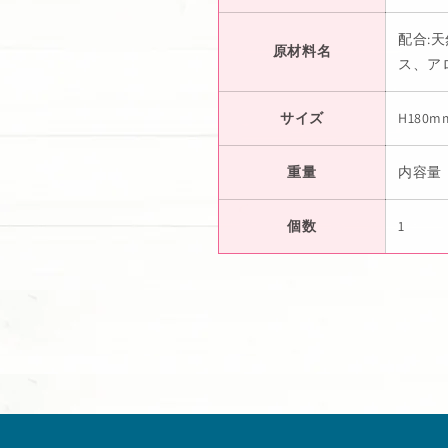
配合:
原材料名
ス、ア
サイズ
H180m
重量
内容量：8.
個数
1