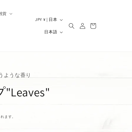
雑貨
ロ
国
カ
JPY ¥ | 日本
グ
/
ー
）
言
イ
日本語
ト
地
ン
語
域
うような香り
eaves"
されます。