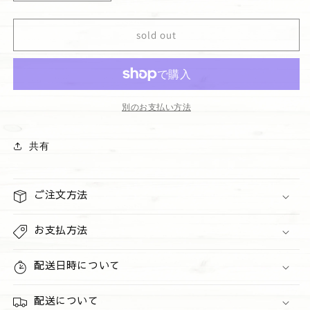
ン
ン
ド
ド
sold out
ソ
ソ
ー
ー
プ
プ
&quot;Honolulu
&quot;Honolulu
Sun&quot;
Sun&quot;
別のお支払い方法
の
の
数
数
共有
量
量
を
を
減
増
ご注文方法
ら
や
す
す
お支払方法
配送日時について
配送について