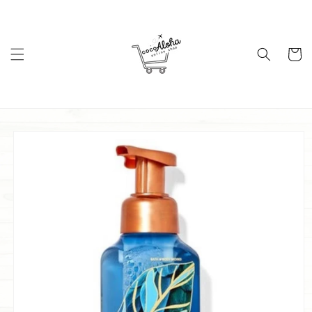
コンテ
ンツに
進む
カ
ー
ト
商品情
報にス
キップ