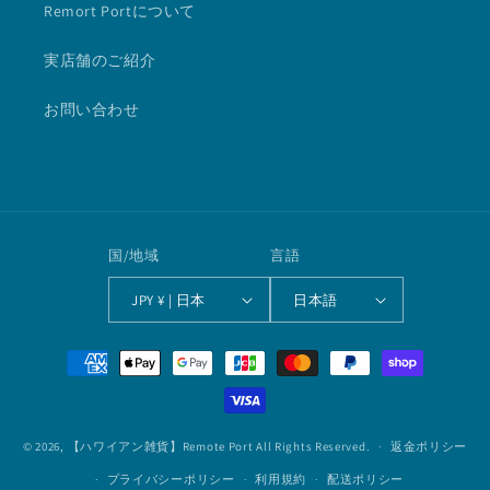
Remort Portについて
実店舗のご紹介
お問い合わせ
国/地域
言語
JPY ¥ | 日本
日本語
決
済
方
法
© 2026,
【ハワイアン雑貨】Remote Port
All Rights Reserved.
返金ポリシー
プライバシーポリシー
利用規約
配送ポリシー