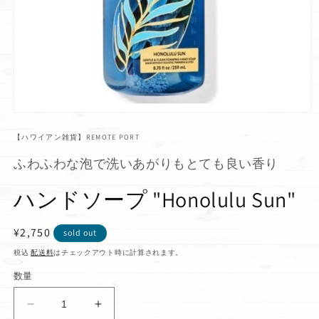
【ハワイアン雑貨】REMOTE PORT
ふわふわな泡で洗いあがりもとても良い香り
ハンドソープ "Honolulu Sun"
通
¥2,750
sold out
常
税込
配送料
はチェックアウト時に計算されます。
価
数量
格
ハ
ハ