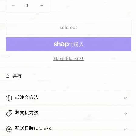
ハ
ハ
ン
ン
ド
ド
sold out
ソ
ソ
ー
ー
プ
プ
&quot;Among
&quot;Among
the
the
別のお支払い方法
Clouds&quot;
Clouds&quot;
の
の
共有
数
数
量
量
を
を
ご注文方法
減
増
ら
や
お支払方法
す
す
配送日時について