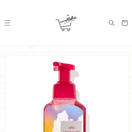
コンテ
ンツに
進む
カ
ー
ト
商品情
報にス
キップ