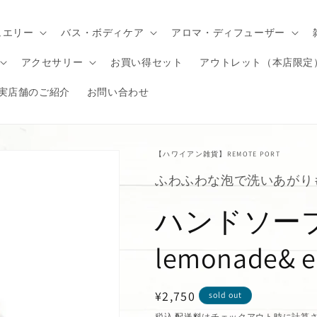
ュエリー
バス・ボディケア
アロマ・ディフューザー
アクセサリー
お買い得セット
アウトレット（本店限定
実店舗のご紹介
お問い合わせ
【ハワイアン雑貨】REMOTE PORT
ふわふわな泡で洗いあがり
ハンドソープ "
lemonade& e
通
¥2,750
sold out
常
税込
配送料
はチェックアウト時に計算