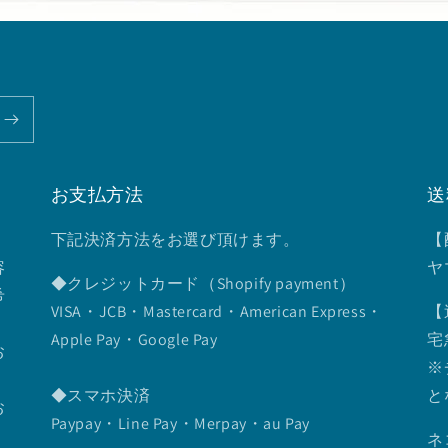
お支払方法
送
下記決済方法をお選び頂けます。
【
容
ヤ
◆クレジットカード（Shopify payment）
希
VISA・JCB・Mastercard・American Express・
【
Apple Pay・Google Pay
宅
お
※
◆スマホ決済
と
お
Paypay・Line Pay・Merpay・au Pay
ネ