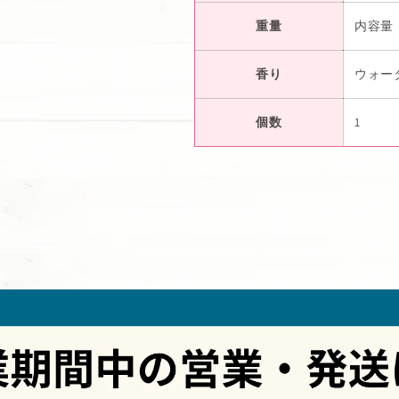
重量
内容量：8.
香り
ウォー
個数
1