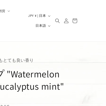
雑貨
ロ
国
カ
JPY ¥ | 日本
グ
/
ー
）
言
イ
日本語
ト
地
ン
語
域
もとても良い香り
Watermelon
ucalyptus mint"
されます。