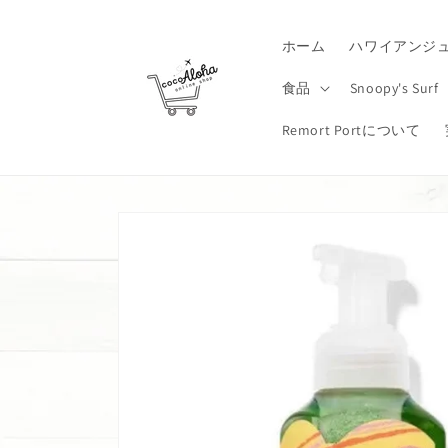
コンテ
ンツに
進む
ホーム
ハワイアンジ
食品
Snoopy's Surf
Remort Portについて
商品情
報にス
キップ