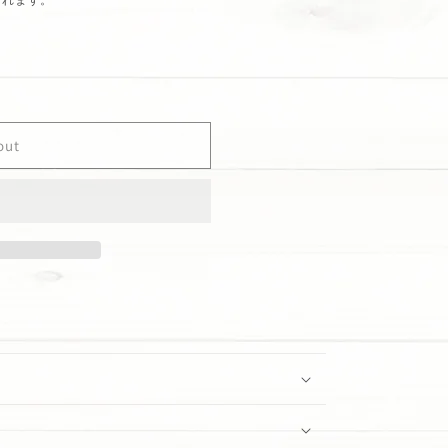
out
elon
p;