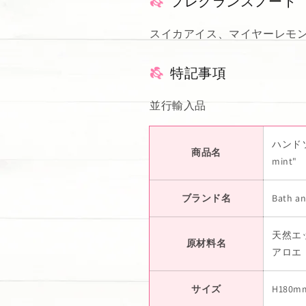
フレグランスノート
スイカアイス、マイヤーレモ
特記事項
並行輸入品
ハンドソー
商品名
mint"
ブランド名
Bath a
天然エ
原材料名
アロエ
サイズ
H180m