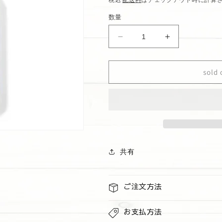
価
数量
格
ハ
ハ
ン
ン
ド
ド
sold 
ソ
ソ
ー
ー
プ
プ
&quot;Watermelon
&quot;Waterm
lemonade&amp;
lemonade&am
eucalyptus
eucalyptus
mint&quot;
mint&quot;
共有
の
の
数
数
量
量
ご注文方法
を
を
減
増
お支払方法
ら
や