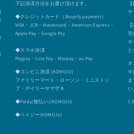
下記決済方法をお選び頂けます。
【
容
ヤ
◆クレジットカード（Shopify payment）
希
VISA・JCB・Mastercard・American Express・
【
Apple Pay・Google Pay
宅
お
※
◆スマホ決済
と
お
Paypay・Line Pay・Merpay・au Pay
ネ
◆コンビニ決済 (KOMOJU)
※
ファミリーマート・ローソン・ミニストッ
ま
プ・デイリーヤマザキ
い
◆Paidy(後払い)(KOMOJU)
3
◆ペイジー(KOMOJU)