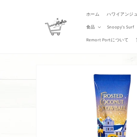
コンテ
ンツに
進む
ホーム
ハワイアンジ
食品
Snoopy's Surf
Remort Portについて
商品情
報にス
キップ