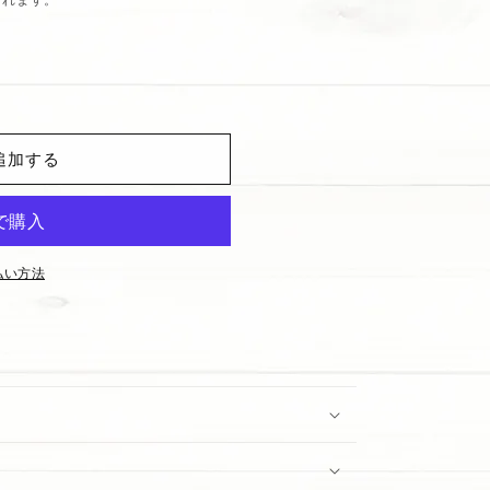
追加する
d
払い方法
t;