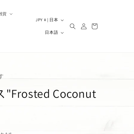
雑貨
ロ
国
カ
JPY ¥ | 日本
グ
/
ー
）
言
イ
日本語
ト
地
ン
語
域
す
osted Coconut
されます。