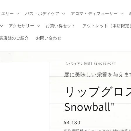
ュエリー
バス・ボディケア
アロマ・ディフューザー
アクセサリー
お買い得セット
アウトレット（本店限定
実店舗のご紹介
お問い合わせ
【ハワイアン雑貨】REMOTE PORT
唇に美味しい栄養を与えま
リップグロス"Fr
Snowball"
通
¥4,180
常
税込
配送料
はチェックアウト時に計算