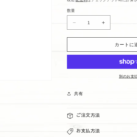
価
数量
格
リ
リ
ッ
ッ
プ
プ
カートに
グ
グ
ロ
ロ
ス
ス
&quot;Frosted
&quot;Froste
Coconut
Coconut
別のお支
Snowball&quot;
Snowball&quo
の
の
共有
数
数
量
量
を
を
ご注文方法
減
増
ら
や
お支払方法
す
す