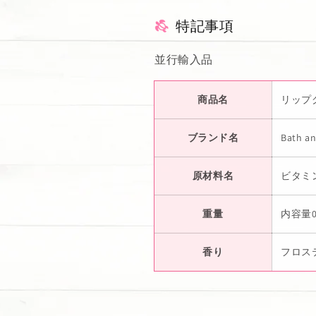
特記事項
並行輸入品
商品名
リップグロ
ブランド名
Bath a
原材料名
ビタミ
重量
内容量0.4
香り
フロス