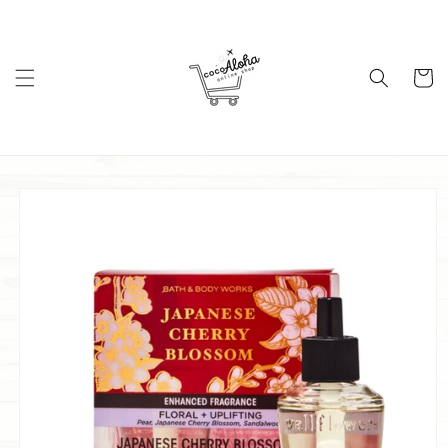
コンテ
ンツに
進む
カ
ー
ト
商品情
報にス
キップ