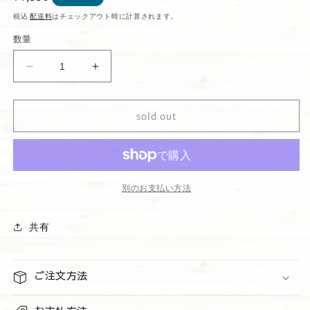
常
税込
配送料
はチェックアウト時に計算されます。
価
数量
格
ウ
ウ
ォ
ォ
ー
ー
sold out
ル
ル
フ
フ
ラ
ラ
ワ
ワ
ー
ー
別のお支払い方法
レ
レ
フ
フ
共有
ィ
ィ
ル
ル
２
２
ご注文方法
個
個
セ
セ