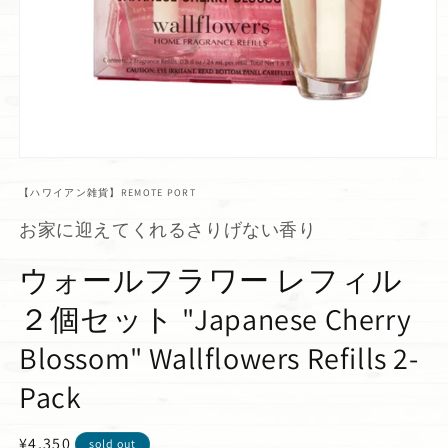
【ハワイアン雑貨】REMOTE PORT
お家に迎えてくれるさりげない香り
ウォールフラワー レフィル
２個セット "Japanese Cherry
Blossom" Wallflowers Refills 2-
Pack
通
¥4,350
sold out