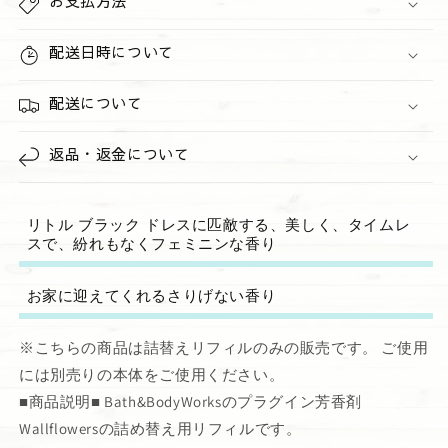
お支払方法
ッ
ッ
ト
ト
配送日時について
&quot;Japanese
&quot;Japanese
Cherry
Cherry
配送について
Blossom&quot;
Blossom&quot;
Wallflowers
Wallflowers
Refills
Refills
返品・返金について
2-
2-
Pack
Pack
の
の
リトル ブラック ドレスに匹敵する、美しく、タイムレ
数
数
スで、紛れもなくフェミニンな香り
量
量
を
を
お家に迎えてくれるさりげない香り
減
増
ら
や
※こちらの商品は詰替えリフィルのみの販売です。 ご使用
す
す
には別売りの本体をご使用ください。
■商品説明■ Bath&BodyWorksのプラグイン芳香剤
Wallflowersの詰め替え用リフィルです。