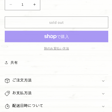
ボ
ボ
デ
デ
ィ
ィ
sold out
ウ
ウ
ォ
ォ
ッ
ッ
シ
シ
ュ
ュ
別のお支払い方法
&quot;Beautiful
&quot;Beautiful
Day&quot;
Day&quot;
共有
の
の
数
数
量
量
ご注文方法
を
を
減
増
お支払方法
ら
や
す
す
配送日時について