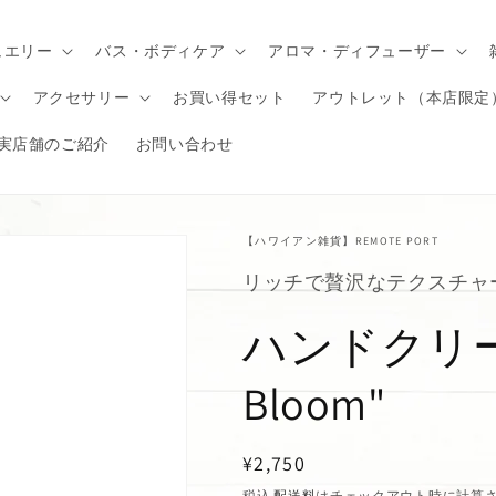
ュエリー
バス・ボディケア
アロマ・ディフューザー
アクセサリー
お買い得セット
アウトレット（本店限定
実店舗のご紹介
お問い合わせ
【ハワイアン雑貨】REMOTE PORT
リッチで贅沢なテクスチャ
ハンドクリーム"
Bloom"
通
¥2,750
常
税込
配送料
はチェックアウト時に計算