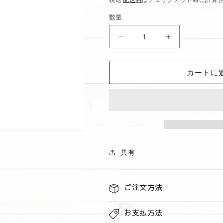
価
数量
格
ハ
ハ
ン
ン
ド
ド
カートに
ク
ク
リ
リ
ー
ー
ム
ム
&quot;Brightest
&quot;Brighte
Bloom&quot;
Bloom&quot;
の
の
共有
数
数
量
量
を
を
ご注文方法
減
増
ら
や
お支払方法
す
す