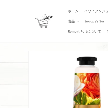
コンテ
ンツに
進む
ホーム
ハワイアンジ
食品
Snoopy's Surf
Remort Portについて
商品情
報にス
キップ