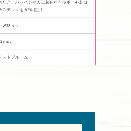
酸配合 パラベンや人工着色料不使用 外装は
スチックを 82% 使用
m W38mm
/ 29 mL
テストブルーム