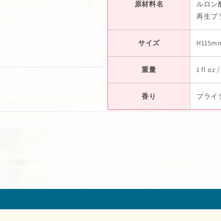
原材料名
ルロン
再生プラ
サイズ
H115m
重量
1 fl oz 
香り
ブライ