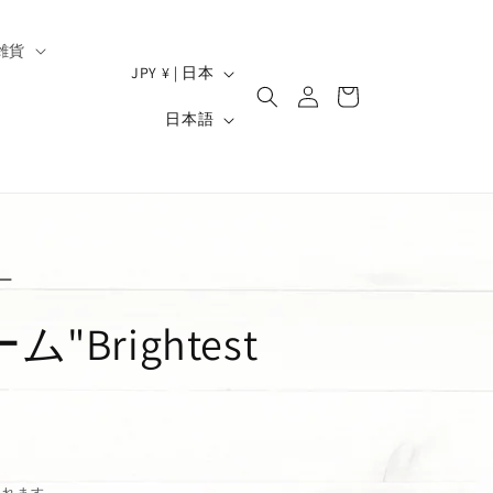
雑貨
ロ
国
カ
JPY ¥ | 日本
グ
/
ー
）
言
イ
日本語
ト
地
ン
語
域
ー
Brightest
されます。