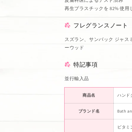
皮膚科医によるテスト済み
再生プラスチックを 82% 使
フレグランスノート
スズラン、サンバック ジャス
ーウッド
特記事項
並行輸入品
商品名
ハンドクリ
ブランド名
Bath a
ビタミ