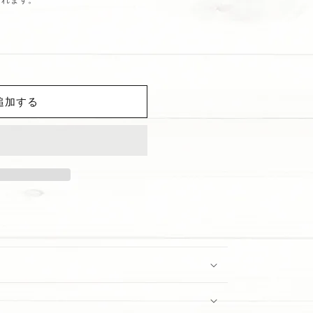
追加する
st