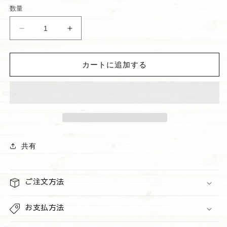
価
数量
格
ハ
ハ
ン
ン
ド
ド
カートに追加する
ク
ク
リ
リ
ー
ー
ム
ム
&quot;Bahamas
&quot;Bahamas
Passionfruit
Passionfruit
and
and
共有
Banana
Banana
Flower&quot;
Flower&quot;
の
の
ご注文方法
数
数
量
量
を
お支払方法
を
減
増