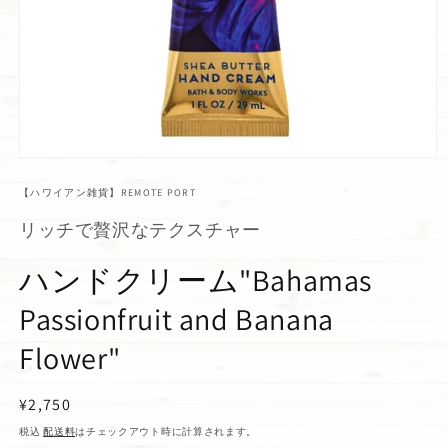
【ハワイアン雑貨】REMOTE PORT
リッチで贅沢なテクスチャー
ハンドクリーム"Bahamas
Passionfruit and Banana
Flower"
通
¥2,750
常
税込
配送料
はチェックアウト時に計算されます。