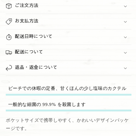
数
数
ご注文方法
量
量
を
を
お支払方法
減
増
ら
や
配送日時について
す
す
配送について
返品・返金について
ビーチでの休暇の定番、甘くほんの少し塩味のカクテル
一般的な細菌の 99.9% を殺菌します
ポケットサイズで携帯しやすく、かわいいデザインパッケ
ージです。