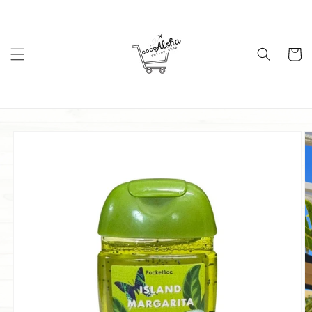
コンテ
ンツに
進む
カ
ー
ト
商品情
報にス
キップ