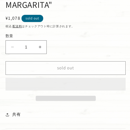
MARGARITA"
通
¥1,078
sold out
常
税込
配送料
はチェックアウト時に計算されます。
価
数量
格
ハ
ハ
ン
ン
ド
ド
sold out
サ
サ
ニ
ニ
タ
タ
イ
イ
ザ
ザ
ー
ー
&quot;ISLAND
&quot;ISLAND
共有
MARGARITA&quot;
MARGARITA&quot;
の
の