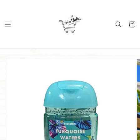
コンテ
ンツに
進む
カ
ー
ト
商品情
報にス
キップ