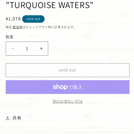
"TURQUOISE WATERS"
通
¥1,078
sold out
常
税込
配送料
はチェックアウト時に計算されます。
価
数量
格
ハ
ハ
ン
ン
ド
ド
sold out
サ
サ
ニ
ニ
タ
タ
イ
イ
ザ
ザ
別のお支払い方法
ー
ー
&quot;TURQUOISE
&quot;TURQUOISE
共有
WATERS&quot;
WATERS&quot;
の
の