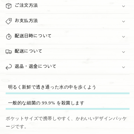
数
数
ご注文方法
量
量
を
を
お支払方法
減
増
ら
や
配送日時について
す
す
配送について
返品・返金について
明るく新鮮で透き通った水の中を歩くよう
一般的な細菌の 99.9% を殺菌します
ポケットサイズで携帯しやすく、かわいいデザインパッケ
ージです。