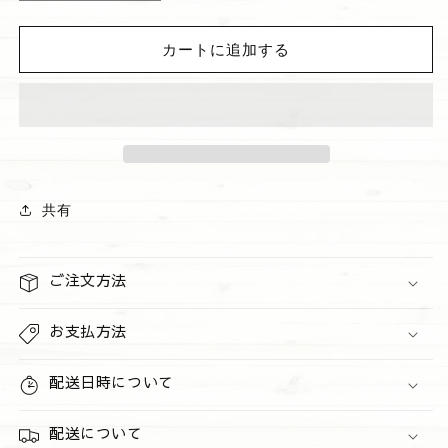
ッ
ッ
プ
プ
カートに追加する
グ
グ
ロ
ロ
ス
ス
&quot;Vanilla&quot;
&quot;Vanilla&quot;
の
の
数
数
量
量
共有
を
を
減
増
ら
や
ご注文方法
す
す
お支払方法
配送日時について
配送について