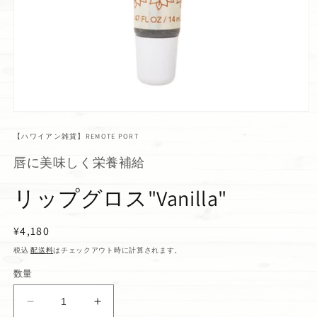
【ハワイアン雑貨】REMOTE PORT
唇に美味しく栄養補給
リップグロス"Vanilla"
通
¥4,180
常
税込
配送料
はチェックアウト時に計算されます。
価
数量
格
リ
リ