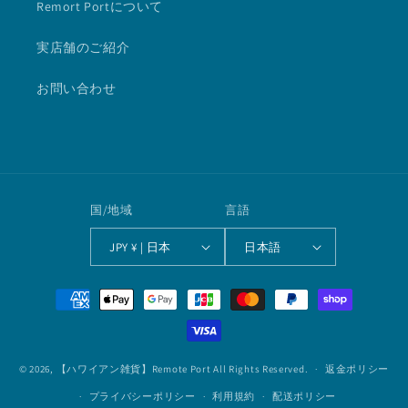
Remort Portについて
実店舗のご紹介
お問い合わせ
国/地域
言語
JPY ¥ | 日本
日本語
決
済
方
法
© 2026,
【ハワイアン雑貨】Remote Port
All Rights Reserved.
返金ポリシー
プライバシーポリシー
利用規約
配送ポリシー