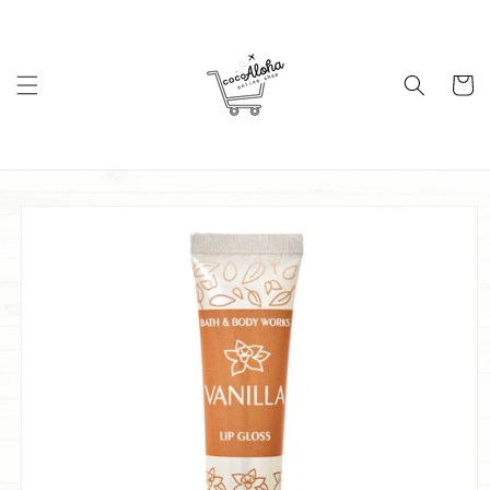
コンテ
ンツに
進む
カ
ー
ト
商品情
報にス
キップ