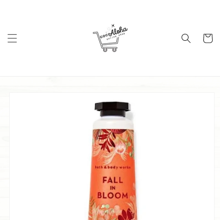
コンテ
ンツに
進む
カ
ー
ト
商品情
報にス
キップ