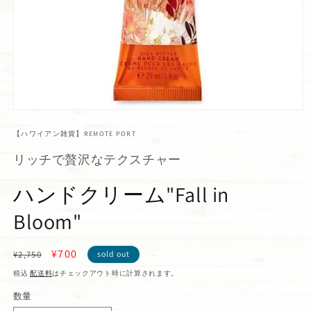
【ハワイアン雑貨】REMOTE PORT
リッチで贅沢なテクスチャー
ハンドクリーム"Fall in
Bloom"
通
セ
¥700
¥2,750
sold out
常
ー
税込
配送料
はチェックアウト時に計算されます。
価
ル
数量
格
価