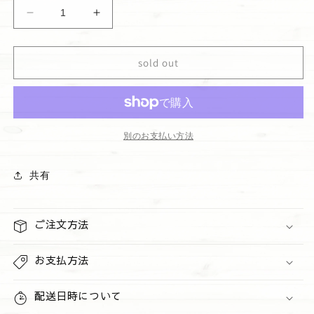
格
ハ
ハ
ン
ン
ド
ド
sold out
ク
ク
リ
リ
ー
ー
ム
ム
&quot;Fall
&quot;Fall
別のお支払い方法
in
in
Bloom&quot;
Bloom&quot;
共有
の
の
数
数
量
量
ご注文方法
を
を
減
増
お支払方法
ら
や
す
す
配送日時について