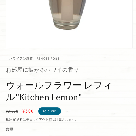
【ハワイアン雑貨】REMOTE PORT
お部屋に拡がるハワイの香り
ウォールフラワー レフィ
ル"Kitchen Lemon"
通
セ
¥500
¥3,000
sold out
常
ー
税込
配送料
はチェックアウト時に計算されます。
価
ル
数量
格
価