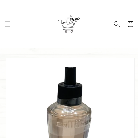
コンテ
ンツに
進む
カ
ー
ト
商品情
報にス
キップ