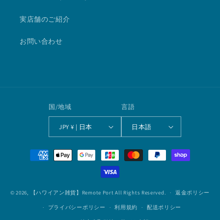
実店舗のご紹介
お問い合わせ
国/地域
言語
JPY ¥ | 日本
日本語
決
済
方
法
© 2026,
【ハワイアン雑貨】Remote Port
All Rights Reserved.
返金ポリシー
プライバシーポリシー
利用規約
配送ポリシー