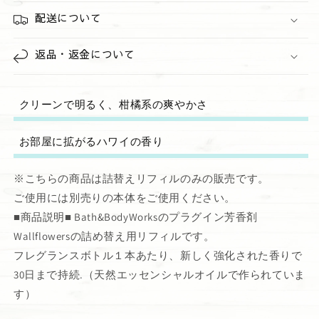
減
増
配送について
ら
や
す
す
返品・返金について
クリーンで明るく、柑橘系の爽やかさ
お部屋に拡がるハワイの香り
※こちらの商品は詰替えリフィルのみの販売です。
ご使用には別売りの本体をご使用ください。
■商品説明■ Bath&BodyWorksのプラグイン芳香剤
Wallflowersの詰め替え用リフィルです。
フレグランスボトル１本あたり、新しく強化された香りで
30日まで持続.（天然エッセンシャルオイルで作られていま
す）