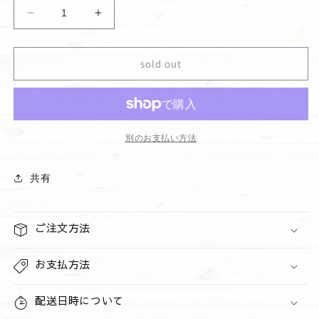
格
ウ
ウ
ォ
ォ
ー
ー
sold out
ル
ル
フ
フ
ラ
ラ
ワ
ワ
ー
ー
別のお支払い方法
レ
レ
フ
フ
共有
ィ
ィ
ル
ル
&quot;Kitchen
&quot;Kitchen
ご注文方法
Lemon&quot;
Lemon&quot;
の
の
お支払方法
数
数
量
量
配送日時について
を
を