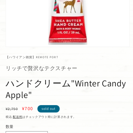
【ハワイアン雑貨】REMOTE PORT
リッチで贅沢なテクスチャー
ハンドクリーム"Winter Candy
Apple"
通
セ
¥700
¥2,750
sold out
常
ー
税込
配送料
はチェックアウト時に計算されます。
価
ル
数量
格
価