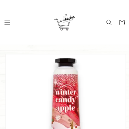
コンテ
ンツに
進む
カ
ー
ト
商品情
報にス
キップ