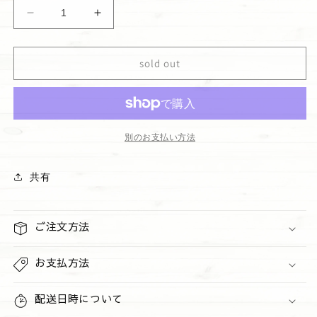
格
ハ
ハ
ン
ン
ド
ド
sold out
ク
ク
リ
リ
ー
ー
ム
ム
&quot;Winter
&quot;Winter
別のお支払い方法
Candy
Candy
Apple&quot;
Apple&quot;
共有
の
の
数
数
量
量
ご注文方法
を
を
減
増
お支払方法
ら
や
す
す
配送日時について