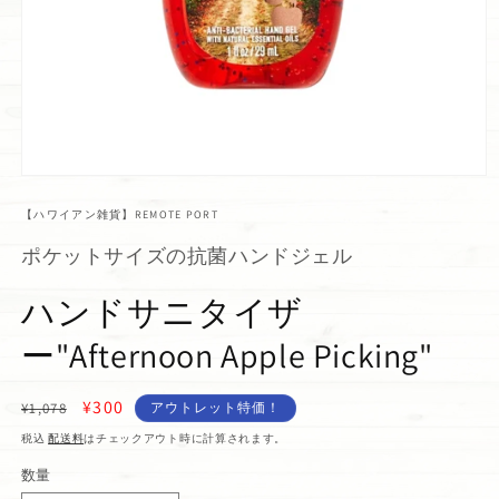
【ハワイアン雑貨】REMOTE PORT
ポケットサイズの抗菌ハンドジェル
ハンドサニタイザ
ー"Afternoon Apple Picking"
通
セ
¥300
¥1,078
アウトレット特価！
常
ー
税込
配送料
はチェックアウト時に計算されます。
価
ル
数量
格
価