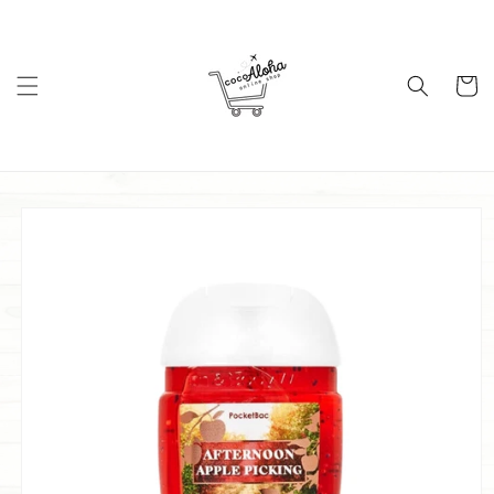
コンテ
ンツに
進む
カ
ー
ト
商品情
報にス
キップ