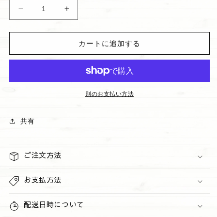
格
ハ
ハ
ン
ン
ド
ド
カートに追加する
サ
サ
ニ
ニ
タ
タ
イ
イ
ザ
ザ
別のお支払い方法
ー
ー
&quot;Afternoon
&quot;Afternoon
共有
Apple
Apple
Picking&quot;
Picking&quot;
の
の
ご注文方法
数
数
量
量
お支払方法
を
を
減
増
配送日時について
ら
や