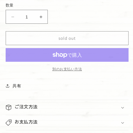
価
数量
格
ウ
ウ
ォ
ォ
ー
ー
sold out
ル
ル
フ
フ
ラ
ラ
ワ
ワ
ー
ー
別のお支払い方法
レ
レ
フ
フ
共有
ィ
ィ
ル
ル
&quot;Aloha
&quot;Aloha
ご注文方法
Kiwi
Kiwi
Passionfruit&quot;
Passionfruit&quot;
お支払方法
Wallflowers
Wallflowers
Refills
Refills