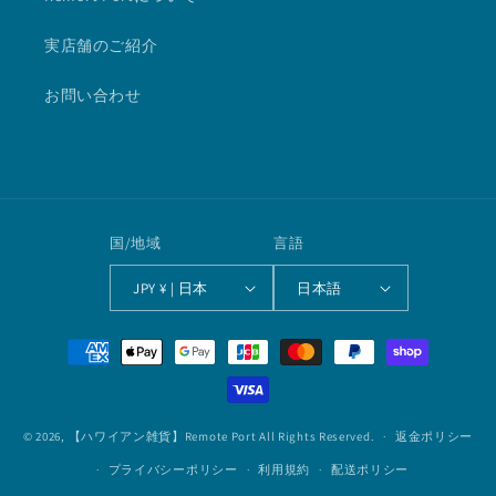
実店舗のご紹介
お問い合わせ
国/地域
言語
JPY ¥ | 日本
日本語
決
済
方
法
© 2026,
【ハワイアン雑貨】Remote Port
All Rights Reserved.
返金ポリシー
プライバシーポリシー
利用規約
配送ポリシー