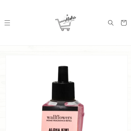
コンテ
ンツに
進む
カ
ー
ト
商品情
報にス
キップ