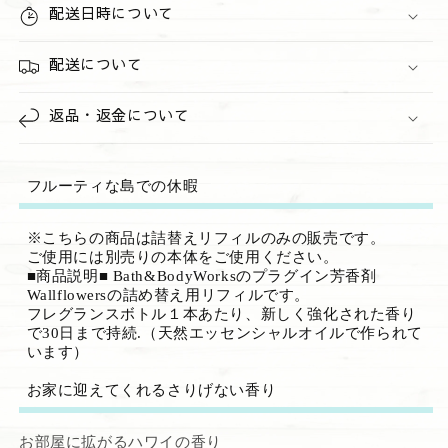
の
の
配送日時について
数
数
量
量
配送について
を
を
減
増
返品・返金について
ら
や
す
す
フルーティな島での休暇
※こちらの商品は詰替えリフィルのみの販売です。
ご使用には別売りの本体をご使用ください。
■商品説明■ Bath&BodyWorksのプラグイン芳香剤
Wallflowersの詰め替え用リフィルです。
フレグランスボトル１本あたり、新しく強化された香り
で30日まで持続.（天然エッセンシャルオイルで作られて
います）
お家に迎えてくれるさりげない香り
お部屋に拡がるハワイの香り