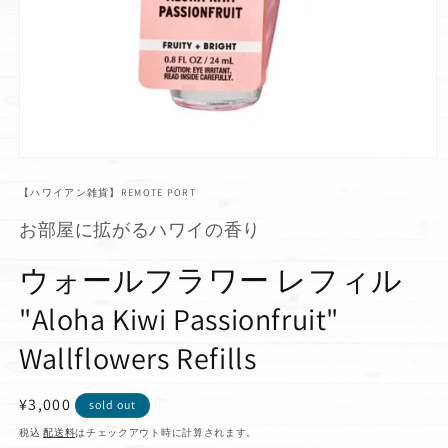
【ハワイアン雑貨】REMOTE PORT
お部屋に拡がるハワイの香り
ウォールフラワー レフィル
"Aloha Kiwi Passionfruit"
Wallflowers Refills
通
¥3,000
sold out
常
税込
配送料
はチェックアウト時に計算されます。