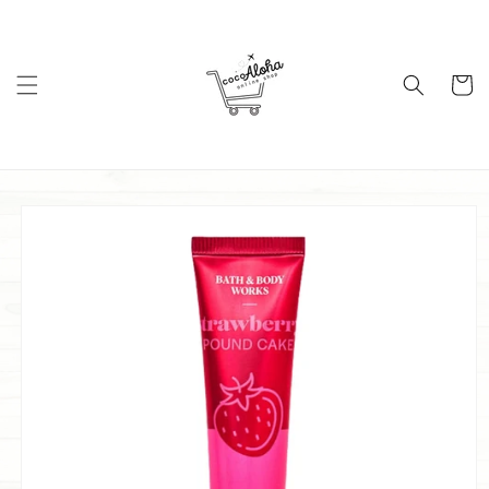
コンテ
ンツに
進む
カ
ー
ト
商品情
報にス
キップ