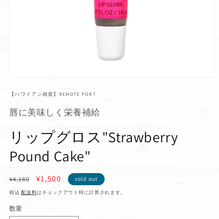
【ハワイアン雑貨】REMOTE PORT
唇に美味しく栄養補給
リップグロス"Strawberry
Pound Cake"
通
セ
¥1,500
¥4,180
sold out
常
ー
税込
配送料
はチェックアウト時に計算されます。
価
ル
数量
格
価