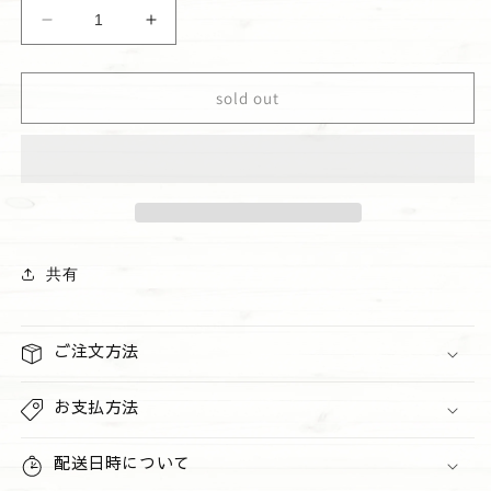
格
リ
リ
ッ
ッ
プ
プ
sold out
グ
グ
ロ
ロ
ス
ス
&quot;Strawberry
&quot;Strawberry
Pound
Pound
Cake&quot;
Cake&quot;
の
の
共有
数
数
量
量
を
を
ご注文方法
減
増
ら
や
お支払方法
す
す
配送日時について