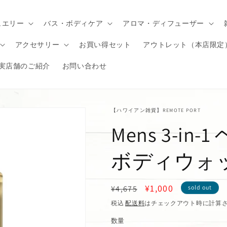
ュエリー
バス・ボディケア
アロマ・ディフューザー
アクセサリー
お買い得セット
アウトレット（本店限定
実店舗のご紹介
お問い合わせ
【ハワイアン雑貨】REMOTE PORT
Mens 3-i
ボディウォッシュ
通
セ
¥1,000
¥4,675
sold out
常
ー
税込
配送料
はチェックアウト時に計算
価
ル
数量