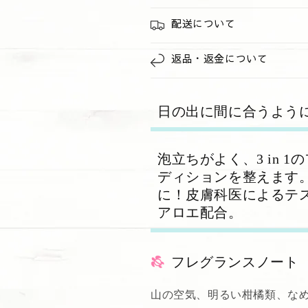
&quot;Ridgeline&quot;
&quot;Ridgeli
の
の
配送について
数
数
量
量
返品・返金について
を
を
減
増
ら
や
日の出に間に合うよう
す
す
泡立ちがよく、3 in 
ディションを整えます
に！皮膚科医によるテ
アロエ配合。
フレグランスノート
山の空気、明るい柑橘類、な