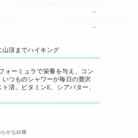
ne&quot;
に山頂までハイキング
1のフォーミュラで栄養を与え、コン
。いつものシャワーが毎日の贅沢
スト済。ビタミンE、シアバター、
めらかな白檀