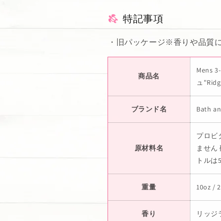
特記事項
・旧パッケージ※香りや品質
Mens
商品名
ュ"Ridg
ブランド名
Bath a
プロビ
原材料名
ません
トルは
重量
10oz / 
香り
リッジ