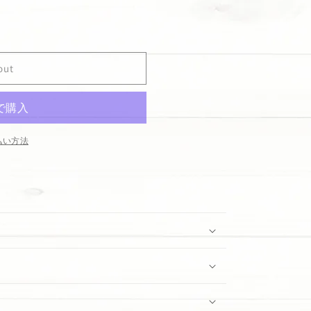
out
払い方法