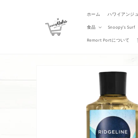
コンテ
ンツに
進む
ホーム
ハワイアンジ
食品
Snoopy's Surf
Remort Portについて
商品情
報にス
キップ