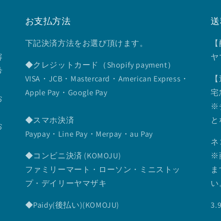
お支払方法
送
下記決済方法をお選び頂けます。
【
容
ヤ
◆クレジットカード（Shopify payment）
希
VISA・JCB・Mastercard・American Express・
【
Apple Pay・Google Pay
宅
お
※
◆スマホ決済
と
お
Paypay・Line Pay・Merpay・au Pay
ネ
◆コンビニ決済 (KOMOJU)
※
ファミリーマート・ローソン・ミニストッ
ま
プ・デイリーヤマザキ
い
◆Paidy(後払い)(KOMOJU)
3