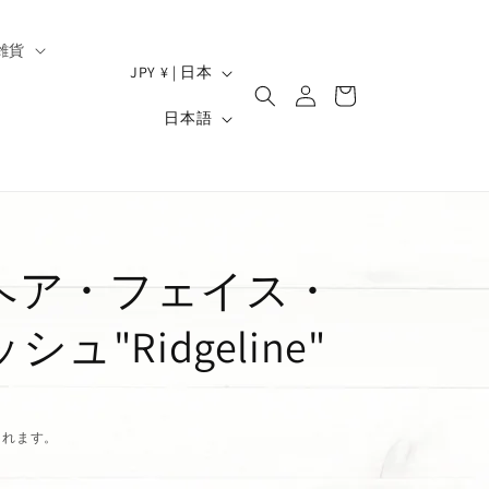
雑貨
ロ
国
カ
JPY ¥ | 日本
グ
/
ー
）
言
イ
日本語
ト
地
ン
語
域
n-1 ヘア・フェイス・
"Ridgeline"
されます。