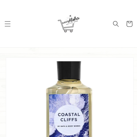
コンテ
ンツに
進む
カ
ー
ト
商品情
報にス
キップ