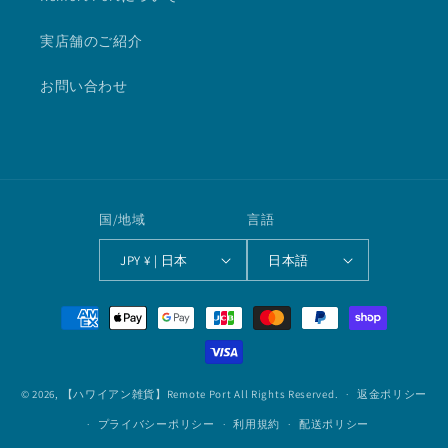
実店舗のご紹介
お問い合わせ
国/地域
言語
JPY ¥ | 日本
日本語
決
済
方
法
© 2026,
【ハワイアン雑貨】Remote Port
All Rights Reserved.
返金ポリシー
プライバシーポリシー
利用規約
配送ポリシー