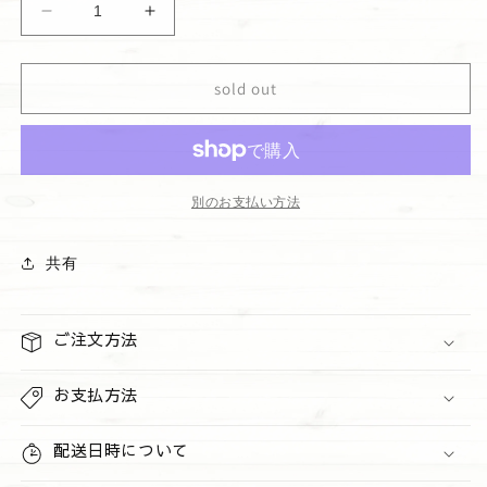
格
Mens
Mens
3-
3-
in-
in-
1
1
sold out
ヘ
ヘ
ア・
ア・
フ
フ
ェ
ェ
別のお支払い方法
イ
イ
ス・
ス・
共有
ボ
ボ
デ
デ
ィ
ィ
ご注文方法
ウ
ウ
ォ
ォ
お支払方法
ッ
ッ
シ
シ
ュ
配送日時について
ュ
&quot;Coastal
&quot;Coastal