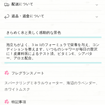
Cliffs&quot;
Cliffs&quot;
配送について
の
の
数
数
返品・返金について
量
量
を
を
減
増
きらめく水と美しく感動的な景色
ら
や
す
す
泡立ちがよく、3 in 1のフォーミュラで栄養を与え、コン
ディションを整えます。いつものシャワーが毎日の贅沢
に！皮膚科医によるテスト済。ビタミンE、シアバタ
ー、アロエ配合。
フレグランスノート
スパークリングミネラルウォーター、海辺のラベンダー、
ホワイトムスク
特記事項