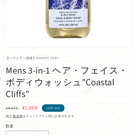
【ハワイアン雑貨】REMOTE PORT
Mens 3-in-1 ヘア・フェイス・
ボディウォッシュ"Coastal
Cliffs"
通
セ
¥1,000
¥4,675
sold out
常
ー
税込
配送料
はチェックアウト時に計算されます。
価
ル
数量
格
価