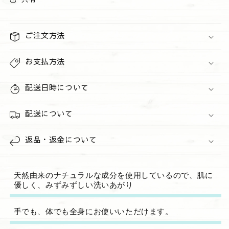
ハ
ハ
ワ
ワ
イ
イ
ご注文方法
ア
ア
ン
ン
お支払方法
ウ
ウ
ォ
ォ
配送日時について
ー
ー
タ
タ
配送について
ー
ー
オ
オ
返品・返金について
ー
ー
シ
シ
ャ
ャ
天然由来のナチュラルな成分を使用しているので、肌に
ン
ン
優しく、みずみずしい洗いあがり
ブ
ブ
リ
リ
手でも、体でも全身にお使いいただけます。
ス
ス