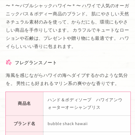
の
の
〜＊〜バブルシャックハワイ〜＊〜 ハワイで人気のオーガ
数
数
ニックバス＆ボディー商品のブランド。 肌にやさしい天然
量
量
を
を
ネチュラル素材のみを使って、からだにも、環境にもやさ
減
増
しい商品を手作りしています。 カラフルでキュートなロー
ら
や
ションや石鹸は、プレゼントや贈り物にも最適です。 ハワ
す
す
イらしいいい香りに包まれます。
フレグランスノート
海風を感じながらハワイの海へダイブするかのような気分
を。 男性にも好まれるマリン系の爽やかな香りです。
ハンド＆ボディソープ ハワイアンウ
商品名
ォーターオーシャンブリス
ブランド名
bubble shack hawaii