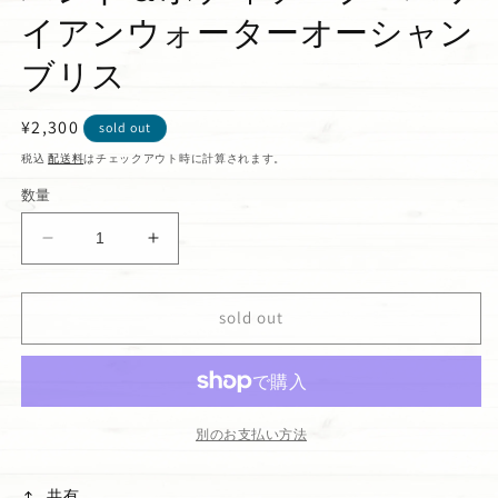
イアンウォーターオーシャン
ブリス
通
¥2,300
sold out
常
税込
配送料
はチェックアウト時に計算されます。
価
数量
格
ハ
ハ
ン
ン
ド
ド
sold out
＆
＆
ボ
ボ
デ
デ
ィ
ィ
ソ
ソ
別のお支払い方法
ー
ー
プ
プ
共有