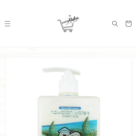
コンテ
ンツに
進む
カ
ー
ト
商品情
報にス
キップ