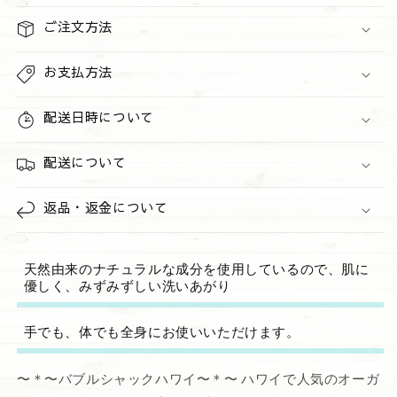
コ
コ
ナ
ナ
ご注文方法
ッ
ッ
ツ
ツ
お支払方法
ボ
ボ
ル
ル
配送日時について
ケ
ケ
ー
ー
配送について
ノ
ノ
の
の
返品・返金について
数
数
量
量
を
を
天然由来のナチュラルな成分を使用しているので、肌に
減
増
優しく、みずみずしい洗いあがり
ら
や
す
す
手でも、体でも全身にお使いいただけます。
〜＊〜バブルシャックハワイ〜＊〜 ハワイで人気のオーガ