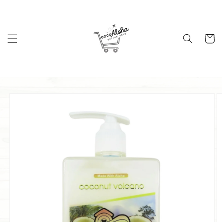
コンテ
ンツに
進む
カ
ー
ト
商品情
報にス
キップ