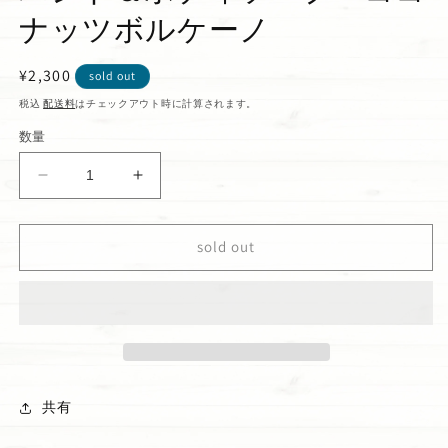
ナッツボルケーノ
通
¥2,300
sold out
常
税込
配送料
はチェックアウト時に計算されます。
価
数量
格
ハ
ハ
ン
ン
ド
ド
sold out
＆
＆
ボ
ボ
デ
デ
ィ
ィ
ソ
ソ
ー
ー
プ
プ
共有
コ
コ