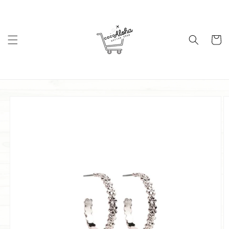
コンテ
ンツに
進む
カ
ー
ト
商品情
報にス
キップ