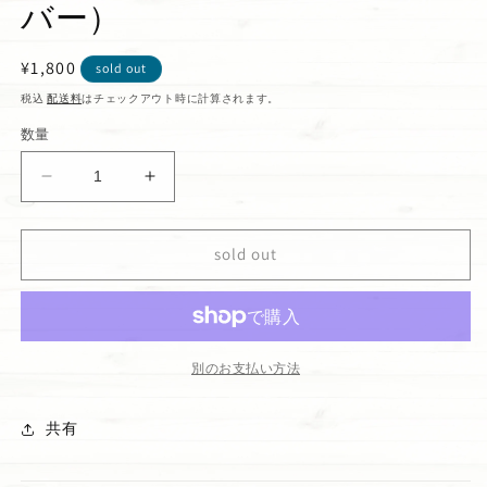
バー）
通
¥1,800
sold out
常
税込
配送料
はチェックアウト時に計算されます。
価
数量
格
ピ
ピ
ア
ア
ス
ス
sold out
フ
フ
ー
ー
プ
プ
フ
フ
ラ
ラ
別のお支払い方法
ワ
ワ
ー
ー
共有
(シ
(シ
ル
ル