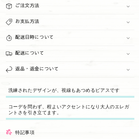
バ
バ
ご注文方法
ー）
ー）
の
の
お支払方法
数
数
量
量
配送日時について
を
を
減
増
配送について
ら
や
す
す
返品・返金について
洗練されたデザインが、視線もあつめるピアスです
コーデを問わず、程よいアクセントになり大人のエレガ
ントさを引き立てます。
特記事項