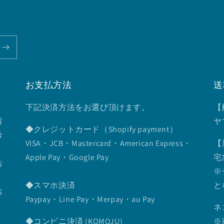
お支払方法
送
下記決済方法をお選び頂けます。
【
容
ヤ
◆クレジットカード（Shopify payment）
希
VISA・JCB・Mastercard・American Express・
【
Apple Pay・Google Pay
宅
お
※
◆スマホ決済
と
お
Paypay・Line Pay・Merpay・au Pay
ネ
◆コンビニ決済 (KOMOJU)
※