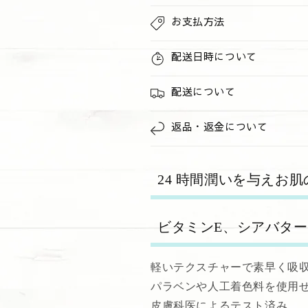
Sea&quot;&quot;Wild
Sea&quot;&qu
お支払方法
Sand&quot;
Sand&quo
の
の
数
数
配送日時について
量
量
を
を
配送について
減
増
ら
や
返品・返金について
す
す
24 時間潤いを与えお
ビタミンE、シアバタ
軽いテクスチャーで素早く吸
パラベンや人工着色料を使用
皮膚科医によるテスト済み