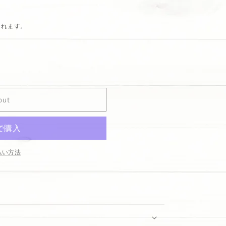
されます。
out
払い方法
ss