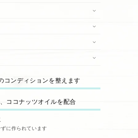
ot;Wild
t;
肌のコンディションを整えます
ー、ココナッツオイルを配合
収
せずに作られています