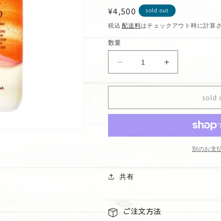
通
¥4,500
sold out
常
税込
配送料
はチェックアウト時に計算
価
数量
格
Happy
Happy
Bag
Bag
ボ
ボ
sold 
デ
デ
ィ
ィ
ロ
ロ
ー
ー
シ
シ
別のお支
ョ
ョ
ン
ン
共有
セ
セ
ッ
ッ
ト
ト
ご注文方法
A&quot;Endless
A&quot;Endle