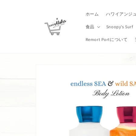
コンテ
ンツに
進む
ホーム
ハワイアンジ
食品
Snoopy's Surf
Remort Portについて
商品情
報にス
キップ