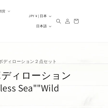
雑貨
ロ
国
カ
JPY ¥ | 日本
グ
/
ー
）
言
イ
日本語
ト
地
ン
語
域
ボディローション２点セット
ag ボディローション
ss Sea""Wild