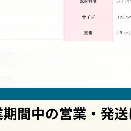
原材料名
シアバ
サイズ
H150
重量
8 fl o