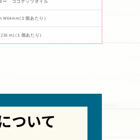
ター ココナッツオイル
mm W64mm(１個あたり）
z / 236 mL(１個あたり）