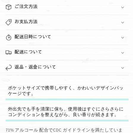
ッ
ッ
ご注文方法
ト
ト
A&quot;Raspberry
A&quot;Raspberry
お支払方法
Jam&quot;&quot;Pumpkin
Jam&quot;&quot;Pumpkin
Cupcake&quot;&quot;Afternoon
Cupcake&quot;&quot;Afternoon
Apple
Apple
配送日時について
Picing&quot;
Picing&quot;
の
の
配送について
数
数
量
量
返品・返金について
を
を
減
増
ら
や
ポケットサイズで携帯しやすく、かわいいデザインパッ
す
す
ケージです。
外出先でも手を清潔に保ち、使用後はすぐにさらさらに
コンディションを整えながら、良い香りが続きます。
71% アルコール 配合でCDC ガイドラインを満たしていま