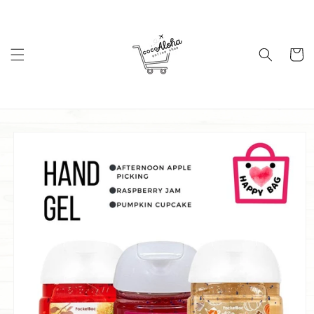
コンテ
ンツに
進む
カ
ー
ト
商品情
報にス
キップ