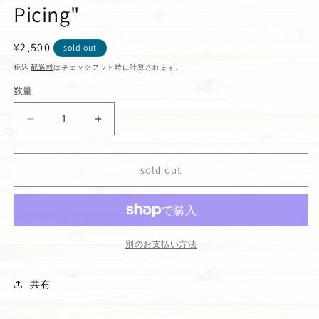
Picing"
通
¥2,500
sold out
常
税込
配送料
はチェックアウト時に計算されます。
価
数量
格
Happy
Happy
Bag
Bag
ハ
ハ
sold out
ン
ン
ド
ド
サ
サ
ニ
ニ
タ
タ
別のお支払い方法
イ
イ
ザ
ザ
共有
ー
ー
セ
セ