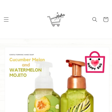
コンテ
ンツに
進む
カ
ー
ト
商品情
報にス
キップ