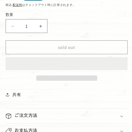
常
税込
配送料
はチェックアウト時に計算されます。
価
数量
格
Happy
Happy
Bag
Bag
ハ
ハ
sold out
ン
ン
ド
ド
ソ
ソ
ー
ー
プ
プ
セ
セ
ッ
ッ
共有
ト
ト
I&quot;Cucumber
I&quot;Cucumber
melon&quot;&quot;Sea
melon&quot;&quot;Sea
ご注文方法
salt
salt
＆
＆
lime&quot;
lime&quot;
お支払方法