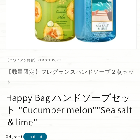
【ハワイアン雑貨】REMOTE PORT
【数量限定】フレグランスハンドソープ２点セッ
ト
Happy Bag ハンドソープセッ
トI"Cucumber melon""Sea salt
＆lime"
通
¥4,500
sold out