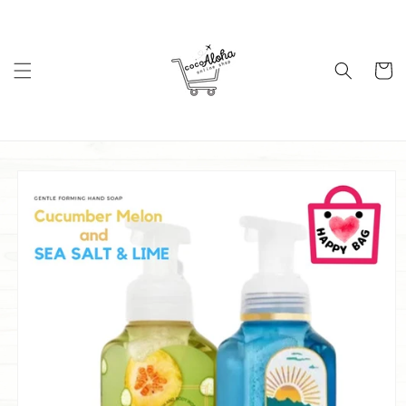
コンテ
ンツに
進む
カ
ー
ト
商品情
報にス
キップ