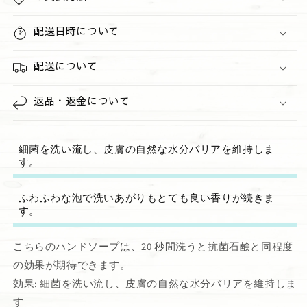
の
の
数
数
配送日時について
量
量
を
を
配送について
減
増
ら
や
返品・返金について
す
す
細菌を洗い流し、皮膚の自然な水分バリアを維持しま
す。
ふわふわな泡で洗いあがりもとても良い香りが続きま
す。
こちらのハンドソープは、20 秒間洗うと抗菌石鹸と同程度
の効果が期待できます。
効果: 細菌を洗い流し、皮膚の自然な水分バリアを維持しま
す