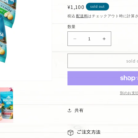
通
¥1,100
sold out
常
税込
配送料
はチェックアウト時に計算
価
数量
格
ハ
ハ
ワ
ワ
イ
イ
sold 
ア
ア
ン
ン
ホ
ホ
ー
ー
ス
ス
別のお支
ト
ト
オ
オ
共有
ニ
ニ
オ
オ
ン
ン
ご注文方法