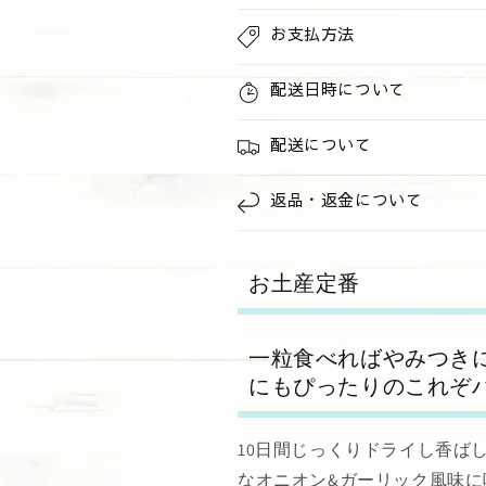
ガ
ガ
ー
ー
お支払方法
リ
リ
ッ
ッ
配送日時について
ク
ク
マ
マ
配送について
カ
カ
デ
デ
返品・返金について
ミ
ミ
ア
ア
ナ
ナ
お土産定番
ッ
ッ
ツ
ツ
ミ
ミ
一粒食べればやみつき
ニ
ニ
にもぴったりのこれぞ
パ
パ
ッ
ッ
ク
ク
10日間じっくりドライし香ば
(14g)
(14g)
なオニオン&ガーリック風味に