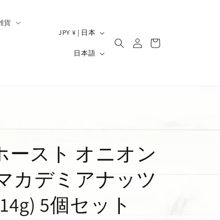
雑貨
ロ
国
カ
JPY ¥ | 日本
グ
/
ー
）
言
イ
日本語
ト
地
ン
語
域
ホースト オニオン
 マカデミアナッツ
14g) 5個セット