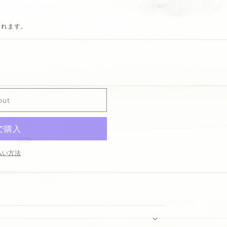
されます。
out
払い方法