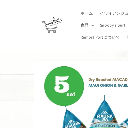
コンテ
ンツに
進む
ホーム
ハワイアンジ
食品
Snoopy's Surf
Remort Portについて
商品情
報にス
キップ