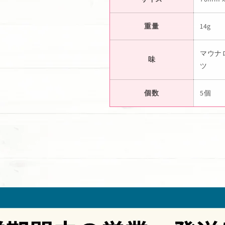
重量
14g
マウナ
味
ツ
個数
5個