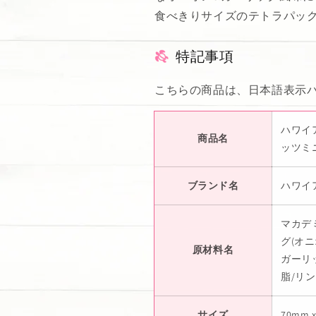
5
5
食べきりサイズのテトラパッ
個
個
セ
セ
ッ
ッ
特記事項
ト
ト
の
の
こちらの商品は、日本語表示
数
数
量
量
ハワイ
を
を
商品名
ッツミニ
減
増
ら
や
ブランド名
ハワイ
す
す
マカデ
グ(オ
原材料名
ガーリ
脂/リ
サイズ
70mm 