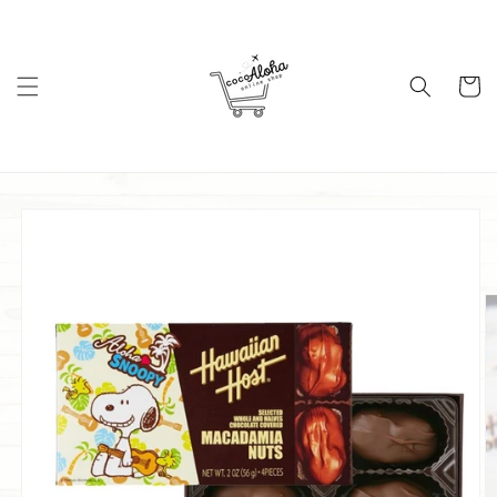
コンテ
ンツに
進む
カ
ー
ト
商品情
報にス
キップ