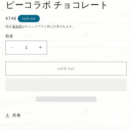
ピーコラボ チョコレート
通
¥748
sold out
常
税込
配送料
はチェックアウト時に計算されます。
価
数量
格
ハ
ハ
ワ
ワ
イ
イ
sold out
ア
ア
ン
ン
ホ
ホ
ー
ー
ス
ス
ト
ト
ス
ス
共有
ヌ
ヌ
ー
ー