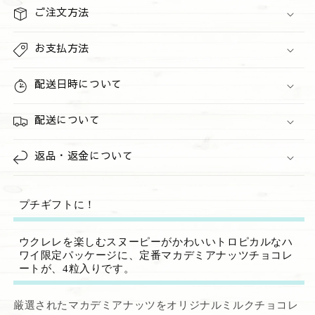
ピ
ピ
ご注文方法
ー
ー
コ
コ
お支払方法
ラ
ラ
ボ
ボ
配送日時について
チ
チ
ョ
ョ
配送について
コ
コ
レ
レ
返品・返金について
ー
ー
ト
ト
の
の
プチギフトに！
数
数
量
量
ウクレレを楽しむスヌーピーがかわいいトロピカルなハ
を
を
ワイ限定パッケージに、定番マカデミアナッツチョコレ
減
増
ートが、4粒入りです。
ら
や
す
す
厳選されたマカデミアナッツをオリジナルミルクチョコレ