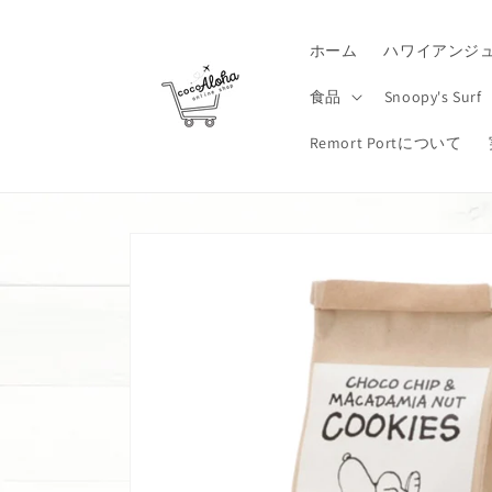
コンテ
ンツに
進む
ホーム
ハワイアンジ
食品
Snoopy's Surf
Remort Portについて
商品情
報にス
キップ