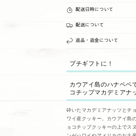
キ
キ
配送日時について
ー
ー
バ
バ
配送について
ッ
ッ
グ
グ
返品・返金について
の
の
数
数
量
量
プチギフトに！
を
を
減
増
ら
や
カウアイ島のハナペペ
す
す
コチップマカデミアナ
砕いたマカデミアナッツとチ
ワイ産クッキー。カウアイ島の
ョコチップクッキーの上でス
ンがハワイやアメリカのお土