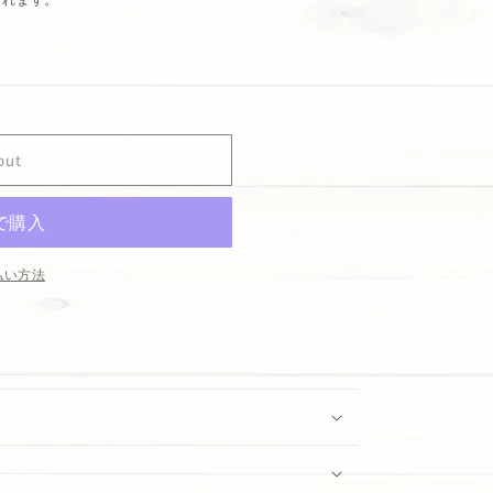
out
払い方法