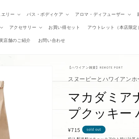
ュエリー
バス・ボディケア
アロマ・ディフューザー
アクセサリー
お買い得セット
アウトレット（本店限定
実店舗のご紹介
お問い合わせ
【ハワイアン雑貨】REMOTE PORT
スヌーピーとハワイアンホ
マカダミア
プクッキー 
通
¥715
sold out
常
税込
配送料
はチェックアウト時に計算