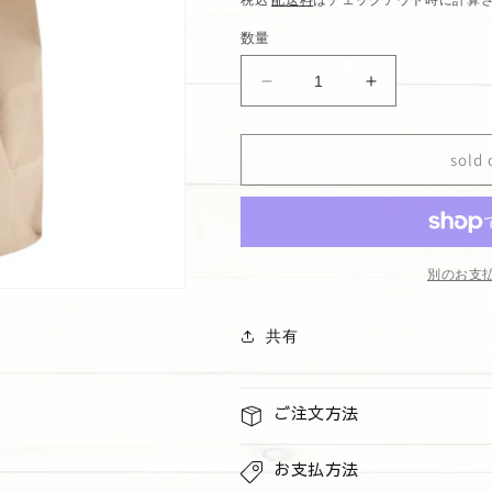
価
数量
格
マ
マ
カ
カ
ダ
ダ
sold 
ミ
ミ
ア
ア
ナ
ナ
ッ
ッ
ツ
ツ
別のお支
チ
チ
ョ
ョ
共有
コ
コ
チ
チ
ッ
ッ
ご注文方法
プ
プ
ク
ク
お支払方法
ッ
ッ