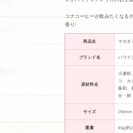
コナコーヒーが飲みたくなる
香り!
商品名
マカダ
ブランド名
ハワイ
小麦粉
ツ、カ
原材料名
脹剤、
分・卵
サイズ
190mm 
重量
85g(約