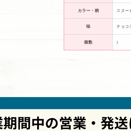
カラー・柄
スヌー
味
チョコ
個数
1