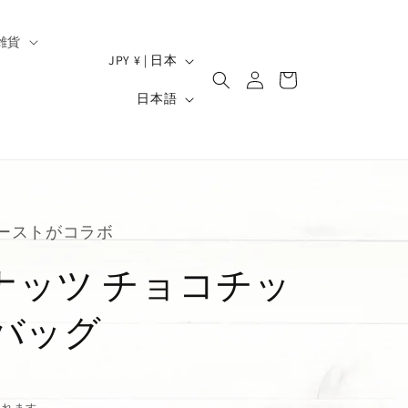
雑貨
ロ
国
カ
JPY ¥ | 日本
グ
/
ー
）
言
イ
日本語
ト
地
ン
語
域
ーストがコラボ
ナッツ チョコチッ
バッグ
されます。