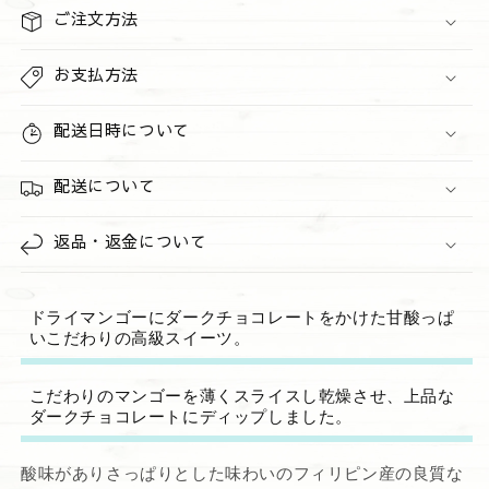
チ
チ
ご注文方法
ョ
ョ
コ
コ
お支払方法
レ
レ
ー
ー
配送日時について
ト
ト
の
の
配送について
数
数
量
量
返品・返金について
を
を
減
増
ら
や
ドライマンゴーにダークチョコレートをかけた甘酸っぱ
す
す
いこだわりの高級スイーツ。
こだわりのマンゴーを薄くスライスし乾燥させ、上品な
ダークチョコレートにディップしました。
酸味がありさっぱりとした味わいのフィリピン産の良質な