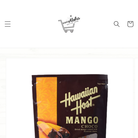
コンテ
ンツに
進む
カ
ー
ト
商品情
報にス
キップ