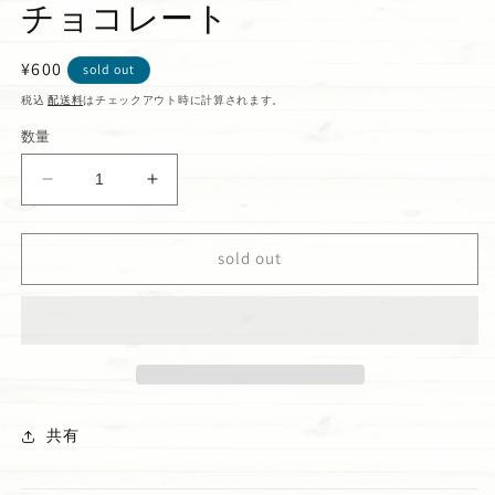
チョコレート
通
¥600
sold out
常
税込
配送料
はチェックアウト時に計算されます。
価
数量
格
ハ
ハ
ワ
ワ
イ
イ
sold out
ア
ア
ン
ン
ホ
ホ
ス
ス
ト
ト
マ
マ
ン
ン
共有
ゴ
ゴ
ー
ー