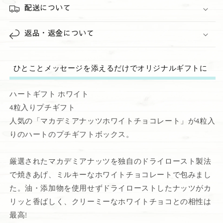
ト
ト
配送について
の
の
数
数
返品・返金について
量
量
を
を
減
増
ひとことメッセージを添えるだけでオリジナルギフトに
ら
や
す
す
ハートギフト ホワイト
4粒入りプチギフト
人気の「マカデミアナッツホワイトチョコレート」が4粒入
りのハートのプチギフトボックス。
厳選されたマカデミアナッツを独自のドライロースト製法
で焼きあげ、ミルキーなホワイトチョコレートで包みまし
た。油・添加物を使用せずドライローストしたナッツがカ
リッと香ばしく、クリーミーなホワイトチョコとの相性は
最高!