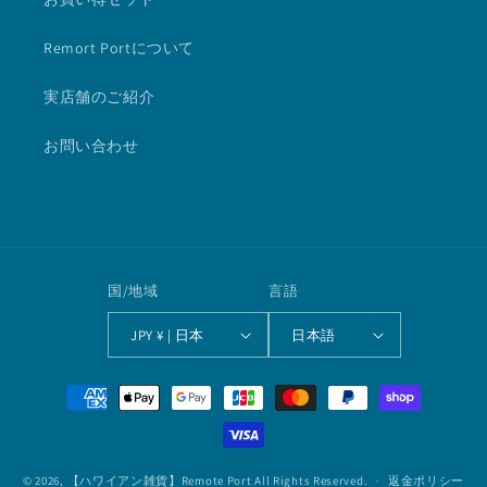
Remort Portについて
実店舗のご紹介
お問い合わせ
国/地域
言語
JPY ¥ | 日本
日本語
決
済
方
法
© 2026,
【ハワイアン雑貨】Remote Port
All Rights Reserved.
返金ポリシー