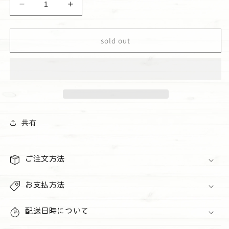
ハ
ハ
ワ
ワ
イ
イ
sold out
ア
ア
ン
ン
ホ
ホ
ー
ー
ス
ス
ト
ト
ハ
ハ
共有
ー
ー
ト
ト
ギ
ギ
ご注文方法
フ
フ
ト
ト
お支払方法
ホ
ホ
ワ
ワ
配送日時について
イ
イ