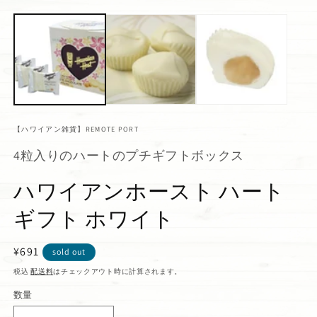
【ハワイアン雑貨】REMOTE PORT
4粒入りのハートのプチギフトボックス
ハワイアンホースト ハート
ギフト ホワイト
通
¥691
sold out
常
税込
配送料
はチェックアウト時に計算されます。
価
数量
格