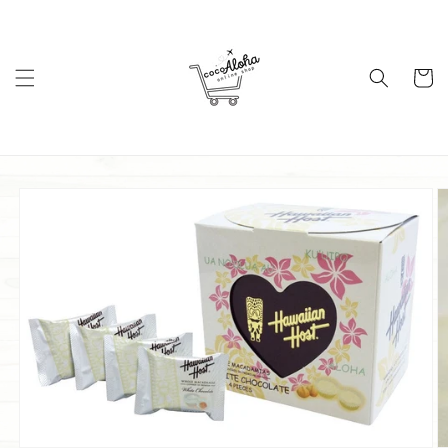
コンテ
ンツに
進む
カ
ー
ト
商品情
報にス
キップ