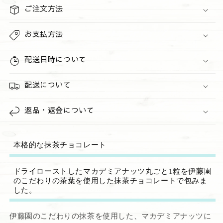
抹
抹
ご注文方法
茶
茶
&quot;
&quot;
お支払方法
6
6
個
個
配送日時について
パ
パ
ッ
ッ
ク
配送について
ク
の
の
数
数
返品・返金について
量
量
を
を
減
増
本格的な抹茶チョコレート
ら
や
す
す
ドライローストしたマカデミアナッツ丸ごと1粒を伊藤園
のこだわりの茶葉を使用した抹茶チョコレートで包みま
した。
伊藤園のこだわりの抹茶を使用した、マカデミアナッツに