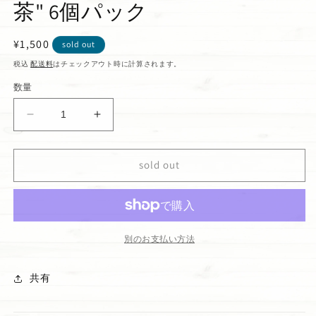
茶" 6個パック
通
¥1,500
sold out
常
税込
配送料
はチェックアウト時に計算されます。
価
数量
格
マ
マ
カ
カ
ダ
ダ
sold out
ミ
ミ
ア
ア
ナ
ナ
ッ
ッ
ツ
ツ
別のお支払い方法
チ
チ
ョ
ョ
共有
コ
コ
&quot;
&quot;