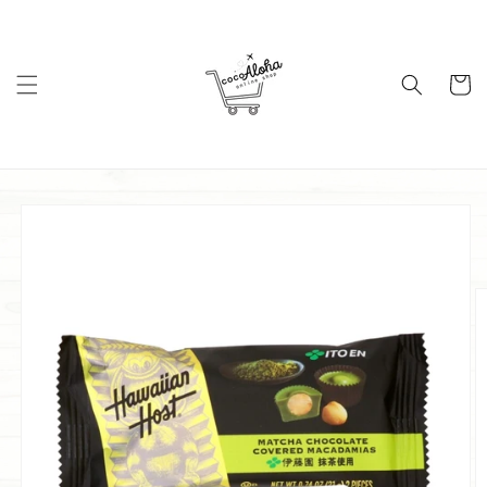
コンテ
ンツに
進む
カ
ー
ト
商品情
報にス
キップ