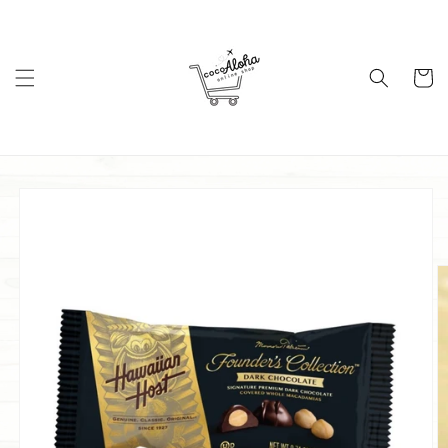
コンテ
ンツに
進む
カ
ー
ト
商品情
報にス
キップ