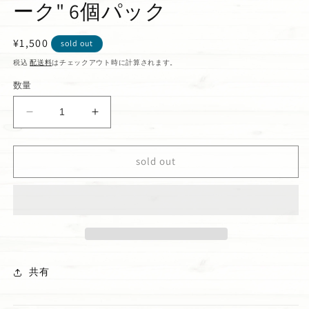
ーク" 6個パック
通
¥1,500
sold out
常
税込
配送料
はチェックアウト時に計算されます。
価
数量
格
マ
マ
カ
カ
ダ
ダ
sold out
ミ
ミ
ア
ア
ナ
ナ
ッ
ッ
ツ
ツ
チ
チ
ョ
ョ
共有
コ
コ
&quot;
&quot;