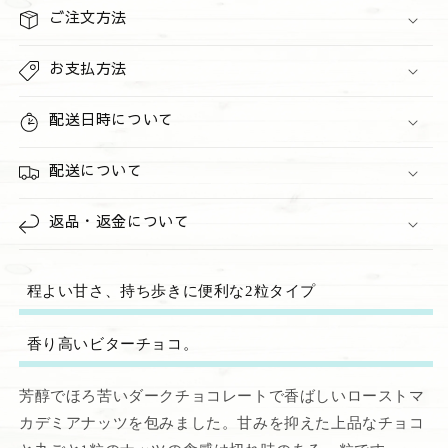
ダ
ダ
ご注文方法
ー
ー
ク
ク
お支払方法
&quot;
&quot;
6
6
配送日時について
個
個
パ
パ
ッ
配送について
ッ
ク
ク
の
の
返品・返金について
数
数
量
量
を
を
程よい甘さ、持ち歩きに便利な2粒タイプ
減
増
ら
や
香り高いビターチョコ。
す
す
芳醇でほろ苦いダークチョコレートで香ばしいローストマ
カデミアナッツを包みました。甘みを抑えた上品なチョコ