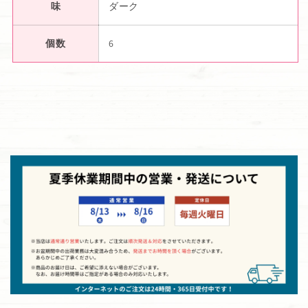
味
ダーク
個数
6